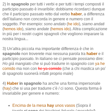
2) In
spagnolo
per tutti i verbi e per tutti i tempi composti il
participio passato è invaribile: dobbiamo ricordarci dunque
che il participio passato retto dal verbo
haber
, a differenza
dell'italiano non concorda in genere e numero con il
soggetto. Per esempio:
sono andato
(
he ido
),
siamo andati
(
hemos ido
),
siamo andate
(
hemos ido
). Altra complicazione
in più per i nostri cugini spagnoli che vogliono imparare la
nostra lingua...
3) Un'altra piccola ma importante differenza è che in
spagnolo
non troverete mai nessuna parola tra
haber
e il
participio passato. In italiano se ci pensate possiamo dire:
Ho già mangiato
che si può tradurre in spagnolo con
ya he
comido
ma non con
he ya comido
(che a chi mastica un po'
di spagnolo suonerà infatti proprio male)
4)
Haber
in spagnolo
ha anche una forma impersonale
(
hay
) che si usa per tradurre c'è / ci sono. Questa forma è
invariabile per genere e numero:
Encima de la mesa
hay
unos vasos
(Sopra il
tavolo
ci sono
dei bicchieri
[plurale / maschile]
)