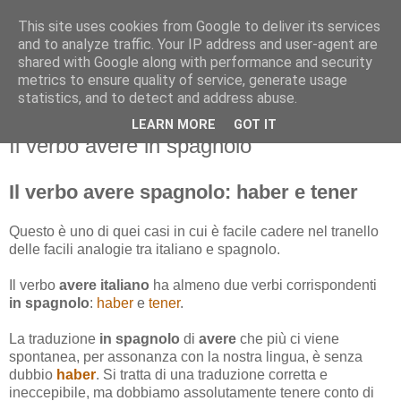
This site uses cookies from Google to deliver its services
and to analyze traffic. Your IP address and user-agent are
shared with Google along with performance and security
metrics to ensure quality of service, generate usage
statistics, and to detect and address abuse.
LEARN MORE
GOT IT
giovedì 3 ottobre 2013
Il verbo avere in spagnolo
Il verbo avere spagnolo: haber e tener
Questo è uno di quei casi in cui è facile cadere nel tranello
delle facili analogie tra italiano e spagnolo.
Il verbo
avere italiano
ha almeno due verbi corrispondenti
in spagnolo
:
haber
e
tener
.
La traduzione
in spagnolo
di
avere
che più ci viene
spontanea, per assonanza con la nostra lingua, è senza
dubbio
haber
. Si tratta di una traduzione corretta e
ineccepibile, ma dobbiamo assolutamente tenere conto di