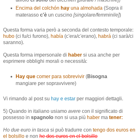
Encima del colchón
hay
una almohada
(Sopra il
materasso
c'è
un cuscino
[singolare/femminile]
)
Questa forma varia però a seconda del contesto temporale:
hubo
(ci fu/ci furono),
había
(c'era/c'erano),
habrá
(ci sarà/ci
saranno).
Questa forma impersonale di
haber
si usa anche per
esprimere obblighi morali o necessità:
Hay que
comer para sobrevivir
(
Bisogna
mangiare per sopravvivere)
Vi rimando al post su
hay e estar
per maggiori dettagli.
5) Quando in italiano usiamo
avere
con il significato di
possesso in
spagnolo
non si usa più
haber
ma
tener:
Ho due euro in tasca
si può tradurre con
tengo dos euros en
el bolsillo
e non
he dos euros en el bolsillo