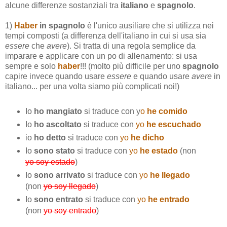
alcune differenze sostanziali tra
italiano
e
spagnolo
.
1)
Haber
in spagnolo
è l'unico ausiliare che si utilizza nei
tempi composti (a differenza dell'italiano in cui si usa sia
essere
che
avere
). Si tratta di una regola semplice da
imparare e applicare con un po di allenamento: si usa
sempre e solo
haber
!!! (molto più difficile per uno
spagnolo
capire invece quando usare
essere
e quando usare
avere
in
italiano... per una volta siamo più complicati noi!)
Io
ho mangiato
si traduce con y
o
he comido
Io
ho ascoltato
si traduce con
yo
he escuchado
io
ho detto
si traduce con
yo
he dicho
Io
sono stato
si traduce con
yo
he estado
(non
yo soy estado
)
Io
sono arrivato
si traduce con
yo
he llegado
(non
yo soy llegado
)
Io
sono entrato
si traduce con
yo
he entrado
(non
yo soy entrado
)