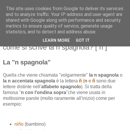
This site uses cookies from Google to deliver its services
and to analyze traffic. Your IP address and user-agent are
shared with Google along with performance and security
metrics to ensure quality of service, generate usage
statistics, and to detect and address abuse.
LEARN MORE
GOT IT
venerdì 5 aprile 2013
come si scrive la n spagnola? [ ñ ]
La "n spagnola"
Quella che viene chiamata "volgarmente"
la n spagnola
o
la n accentata spagnola
è la lettera
ñ
(
n
e
ñ
sono due
lettere distinte nell'
alfabeto spagnolo
). Si tratta della
famosa "
n con l'ondina sopra
"che viene usata in
moltissime parole (molto raramente all'inizio) come per
esempio:
niño
(bambino)