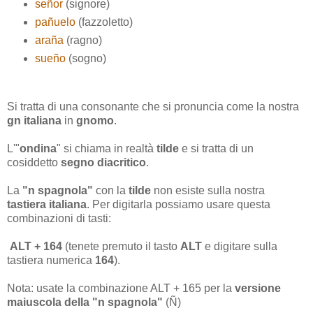
señor
(signore)
pañuelo
(fazzoletto)
araña
(ragno)
sueño
(sogno)
Si tratta di una consonante che si pronuncia come la nostra
gn italiana
in
gnomo
.
L'"
ondina
" si chiama in realtà
tilde
e si tratta di un
cosiddetto
segno diacritico
.
La
"n spagnola"
con la
tilde
non esiste sulla nostra
tastiera italiana
. Per digitarla possiamo usare questa
combinazioni di tasti:
ALT + 164
(tenete premuto il tasto
ALT
e digitare sulla
tastiera numerica
164
).
Nota: usate la combinazione ALT + 165 per la
versione
maiuscola della "n spagnola"
(Ñ)