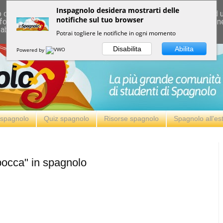
Inspagnolo desidera mostrarti delle
deliver its services and to analyze traffic. Your IP address and
notifiche sul tuo browser
formance and security metrics to ensure quality of service, ge
 abuse.
Potrai togliere le notifiche in ogni momento
Disabilita
Abilita
Powered by
i spagnolo
Quiz spagnolo
Risorse spagnolo
Spagnolo all'es
 bocca" in spagnolo