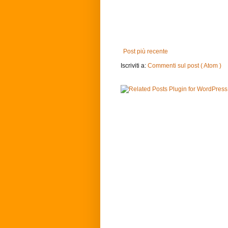
Post più recente
Iscriviti a:
Commenti sul post ( Atom )