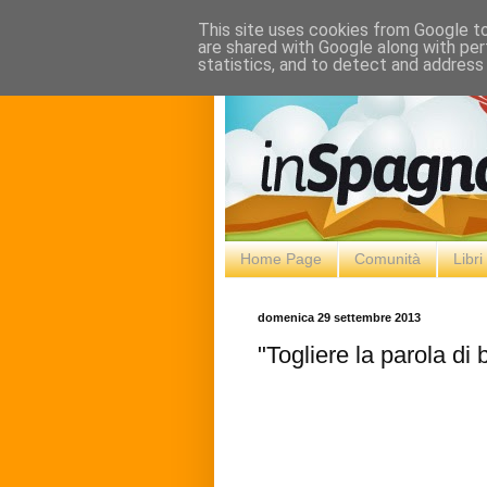
This site uses cookies from Google to 
are shared with Google along with per
statistics, and to detect and address
Home Page
Comunità
Libr
domenica 29 settembre 2013
"Togliere la parola di