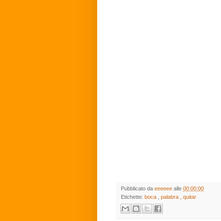
Pubblicato da
eeeeee
alle
00:00:00
Etichette:
boca
,
palabra
,
quitar