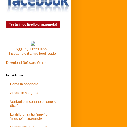
Testa il tuo livello di spagnolo!
Aggiungi i feed RSS di
Inspagnolo.it al tuo feed reader
Download Software Gratis
In evidenza
Barca in spagnolo
Amaro in spagnolo
Ventaglio in spagnolo come si
dice?
La differenza tra "muy" e
"mucho" in spagnolo