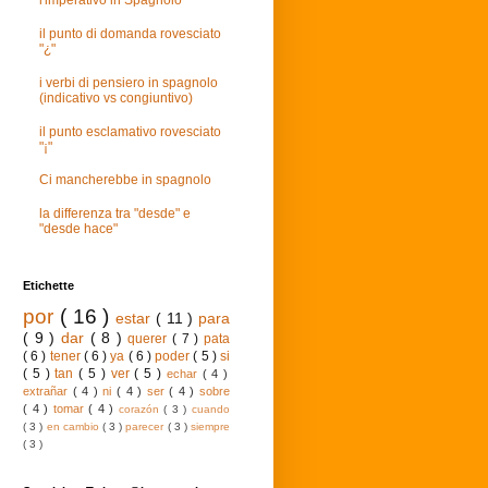
l'imperativo in Spagnolo
il punto di domanda rovesciato
"¿"
i verbi di pensiero in spagnolo
(indicativo vs congiuntivo)
il punto esclamativo rovesciato
"¡"
Ci mancherebbe in spagnolo
la differenza tra "desde" e
"desde hace"
Etichette
por
( 16 )
estar
( 11 )
para
( 9 )
dar
( 8 )
querer
( 7 )
pata
( 6 )
tener
( 6 )
ya
( 6 )
poder
( 5 )
si
( 5 )
tan
( 5 )
ver
( 5 )
echar
( 4 )
extrañar
( 4 )
ni
( 4 )
ser
( 4 )
sobre
( 4 )
tomar
( 4 )
corazón
( 3 )
cuando
( 3 )
en cambio
( 3 )
parecer
( 3 )
siempre
( 3 )