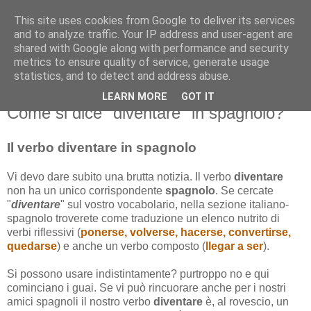
This site uses cookies from Google to deliver its services
and to analyze traffic. Your IP address and user-agent are
shared with Google along with performance and security
metrics to ensure quality of service, generate usage
statistics, and to detect and address abuse.
LEARN MORE
GOT IT
martedì 6 novembre 2012
Come si dice "diventare" in spagnolo?
Il verbo diventare in spagnolo
Vi devo dare subito una brutta notizia. Il verbo
diventare
non ha un unico corrispondente
spagnolo
. Se cercate
"
diventare
" sul vostro vocabolario, nella sezione italiano-
spagnolo troverete come traduzione un elenco nutrito di
verbi riflessivi (
ponerse, volverse, hacerse, convertirse,
quedarse
) e anche un verbo composto (
llegar a ser
).
Si possono usare indistintamente? purtroppo no e qui
cominciano i guai. Se vi può rincuorare anche per i nostri
amici spagnoli il nostro verbo
diventare
è, al rovescio, un