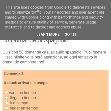
This site uses cookies from Google to deliver its services
and to analyze traffic. Your IP address and user-agent are
shared with Google along with performance and security
metrics to ensure quality of service, generate usage
statistics, and to detect and address abuse.
LEARN MORE
GOT IT
venerdì 10 gennaio 2014
50 Domande di Spagnolo
Quiz con 50 domande casuali sullo spagnolo! Puoi ripetere
il test infinite volte però attenzione, ad ogni tentativo le
domande cambieranno!
Domanda 1:
traduci: arrivare in tempo
venir en tiempo
llegar a tiempo
ir a tiempo
llegar en tiempo