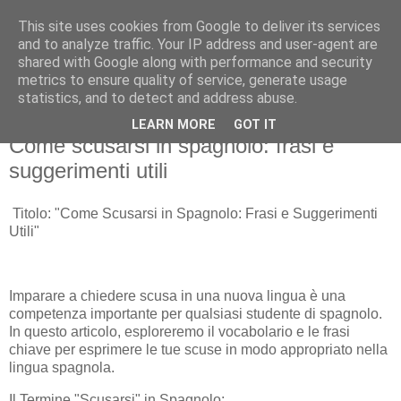
This site uses cookies from Google to deliver its services
and to analyze traffic. Your IP address and user-agent are
shared with Google along with performance and security
metrics to ensure quality of service, generate usage
statistics, and to detect and address abuse.
LEARN MORE
GOT IT
venerdì 20 ottobre 2023
Come scusarsi in spagnolo: frasi e
suggerimenti utili
Titolo: "Come Scusarsi in Spagnolo: Frasi e Suggerimenti
Utili"
Imparare a chiedere scusa in una nuova lingua è una
competenza importante per qualsiasi studente di spagnolo.
In questo articolo, esploreremo il vocabolario e le frasi
chiave per esprimere le tue scuse in modo appropriato nella
lingua spagnola.
Il Termine "Scusarsi" in Spagnolo: