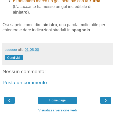
El delantero marcó un gol increíble con la
zurda
.
(L’attaccante ha messo un gol incredibile di
sinistro
).
Ora sapete come dire
sinistra
, una parola molto utile per
chiedere e dare indicazioni stradali in
spagnolo
.
eeeeee
alle
01:05:00
Condividi
Nessun commento:
Posta un commento
‹
›
Home page
Visualizza versione web