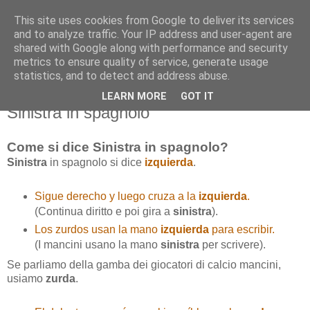
This site uses cookies from Google to deliver its services
and to analyze traffic. Your IP address and user-agent are
shared with Google along with performance and security
metrics to ensure quality of service, generate usage
statistics, and to detect and address abuse.
LEARN MORE
GOT IT
giovedì 10 dicembre 2015
Sinistra in spagnolo
Come si dice
Sinistra
in spagnolo?
Sinistra
in spagnolo si dice
izquierda
.
Sigue derecho y luego cruza a la
izquierda
.
(Continua diritto e poi gira a
sinistra
).
Los zurdos usan la mano
izquierda
para escribir.
(I mancini usano la mano
sinistra
per scrivere).
Se parliamo della gamba dei giocatori di calcio mancini,
usiamo
zurda
.