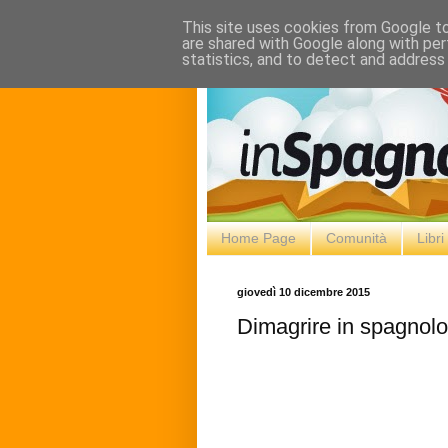
This site uses cookies from Google to 
are shared with Google along with per
statistics, and to detect and address
Home Page
Comunità
Libr
giovedì 10 dicembre 2015
Dimagrire in spagnolo