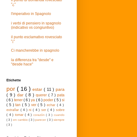
il punto di domanda rovesciato
"¿"
l'imperativo in Spagnolo
i verbi di pensiero in spagnolo
(indicativo vs congiuntivo)
il punto esclamativo rovesciato
"¡"
Ci mancherebbe in spagnolo
la differenza tra "desde" e
"desde hace"
Etichette
por
( 16 )
estar
( 11 )
para
( 9 )
dar
( 8 )
querer
( 7 )
pata
( 6 )
tener
( 6 )
ya
( 6 )
poder
( 5 )
si
( 5 )
tan
( 5 )
ver
( 5 )
echar
( 4 )
extrañar
( 4 )
ni
( 4 )
ser
( 4 )
sobre
( 4 )
tomar
( 4 )
corazón
( 3 )
cuando
( 3 )
en cambio
( 3 )
parecer
( 3 )
siempre
( 3 )