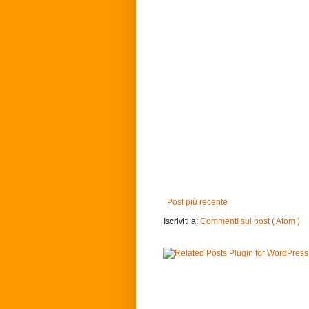
Post più recente
Iscriviti a:
Commenti sul post ( Atom )