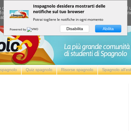
Inspagnolo desidera mostrarti delle
deliver its services and to analyze traffic. Your IP address and
notifiche sul tuo browser
formance and security metrics to ensure quality of service, ge
 abuse.
Potrai togliere le notifiche in ogni momento
Disabilita
Abilita
Powered by
i spagnolo
Quiz spagnolo
Risorse spagnolo
Spagnolo all'es