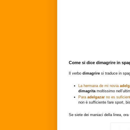
Come si dice
dimagrire
in spa
Il verbo
dimagrire
si traduce in sp
La hermana de mi novia
adel
dimagrita
moltissimo nell’ult
Para
adelgazar
no es suficien
non è sufficiente fare sport, b
Se siete dei maniaci della linea, or