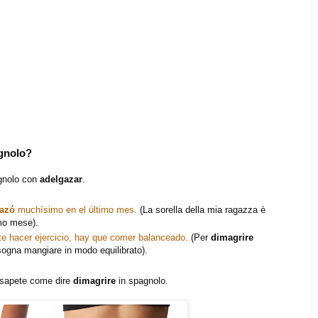
gnolo?
agnolo con
adelgazar
.
gazó
muchísimo en el último mes.
(La sorella della mia ragazza è
imo mese).
te hacer ejercicio, hay que comer balanceado.
(Per
dimagrire
isogna mangiare in modo equilibrato).
a sapete come dire
dimagrire
in spagnolo.