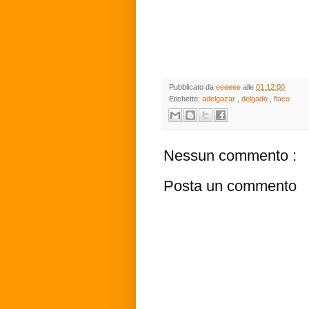
Pubblicato da
eeeeee
alle
01:12:00
Etichette:
adelgazar
,
delgado
,
flaco
Nessun commento :
Posta un commento