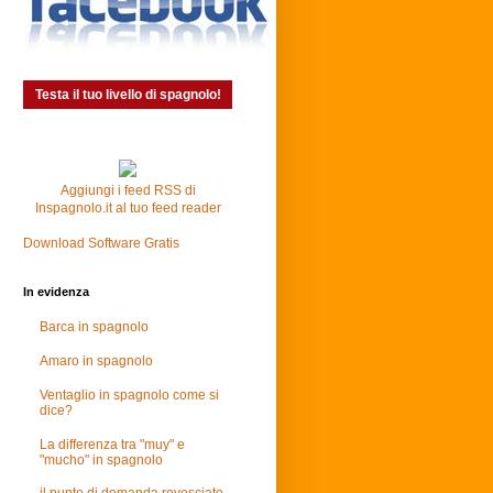
Testa il tuo livello di spagnolo!
Aggiungi i feed RSS di
Inspagnolo.it al tuo feed reader
Download Software Gratis
In evidenza
Barca in spagnolo
Amaro in spagnolo
Ventaglio in spagnolo come si
dice?
La differenza tra "muy" e
"mucho" in spagnolo