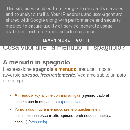
This site uses cookies from Google to deliver its services
and to analyze traffic. Your IP address and user-agent are
shared with Google along with performance and security
metrics to ensure quality of service, generate usage
statistics, and to detect and address abuse.
LEARN MORE
GOT IT
mercoledì 8 maggio 2013
Cosa vuol dire "a menudo" in spagnolo?
A menudo in spagnolo
L'espressione
spagnola
a menudo
, traduce il nostro
avverbio
spesso, frequentemente
. Vediamo subito un paio
di esempi:
A menudo
voy al cine con mis amigas
(
spesso
vado al
cinema con le mie amiche)
(pronuncia)
Yo no salgo muy
a menudo
, prefiero quedarme en
casa...
(io non esco
molto spesso
, preferisco rimanere a
casa...) (
pronuncia)