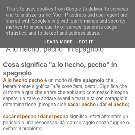
This site uses cookies from Google to deliver its services
and to analyze traffic. Your IP address and user-agent are
shared with Google along with performance and security
metrics to ensure quality of service, generate usage
statistics, and to detect and address abuse.
LEARN MORE
GOT IT
mercoledì 8 maggio 2013
"A lo hecho, pecho" in spagnolo
Cosa significa "a lo hecho, pecho" in
spagnolo
A lo hecho pecho
è un modo di dire
spagnolo
che
letteralmente significa
"alle cose fatte, petto"
. Significa che
di fronte a qualche errore che abbiamo commesso bisogna
sapersi rialzare e andare avanti a testa alta con coraggio e
determinazione (bisogna cioè
sacar pecho / dar el pecho
).
sacar el pecho / dar el pecho
significa infatti affrontare un
pericolo o una responsabilità con coraggio senza fuggire o
evitare il problema.