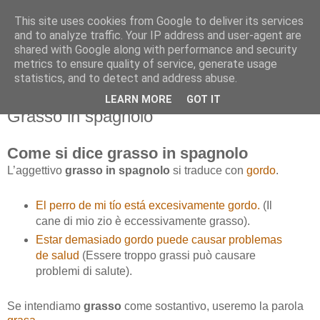
This site uses cookies from Google to deliver its services
and to analyze traffic. Your IP address and user-agent are
shared with Google along with performance and security
metrics to ensure quality of service, generate usage
statistics, and to detect and address abuse.
LEARN MORE
GOT IT
sabato 7 giugno 2014
Grasso in spagnolo
Come si dice grasso in spagnolo
L’aggettivo
grasso in spagnolo
si traduce con
gordo
.
El perro de mi tío está excesivamente gordo.
(Il
cane di mio zio è eccessivamente grasso).
Estar demasiado gordo puede causar problemas
de salud
(Essere troppo grassi può causare
problemi di salute).
Se intendiamo
grasso
come sostantivo, useremo la parola