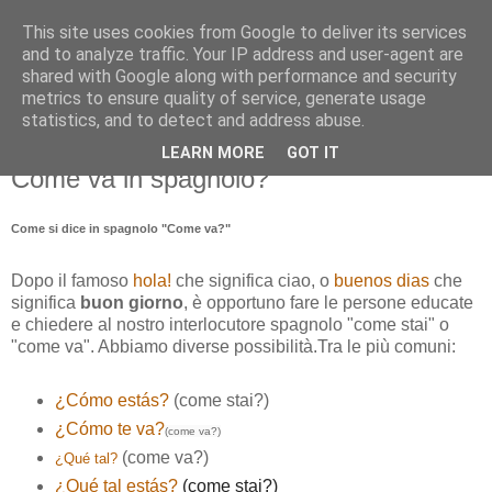
This site uses cookies from Google to deliver its services
and to analyze traffic. Your IP address and user-agent are
shared with Google along with performance and security
metrics to ensure quality of service, generate usage
statistics, and to detect and address abuse.
LEARN MORE
GOT IT
mercoledì 9 aprile 2014
Come va in spagnolo?
Come si dice in spagnolo "Come va?"
Dopo il famoso
hola!
che significa ciao, o
buenos dias
che
significa
buon giorno
, è opportuno fare le persone educate
e chiedere al nostro interlocutore spagnolo "come stai" o
"come va". Abbiamo diverse possibilità.Tra le più comuni:
¿Cómo estás?
(come stai?)
¿Cómo te va?
(come va?)
(come va?)
¿Qué tal?
¿Qué tal
estás?
(
come stai?
)