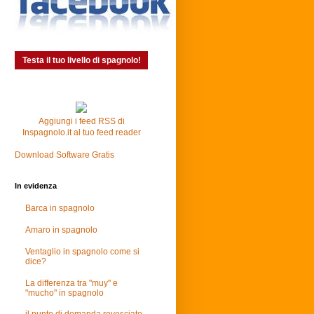
Testa il tuo livello di spagnolo!
Aggiungi i feed RSS di
Inspagnolo.it al tuo feed reader
Download Software Gratis
In evidenza
Barca in spagnolo
Amaro in spagnolo
Ventaglio in spagnolo come si
dice?
La differenza tra "muy" e
"mucho" in spagnolo