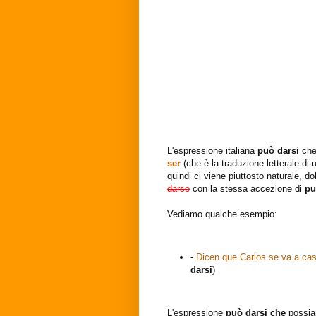
L'espressione italiana
può darsi
che
ser
(che è la traduzione letterale di
quindi ci viene piuttosto naturale, 
darse
con la stessa accezione di
pu
Vediamo qualche esempio:
-
Dicen que Carlos se va a ca
darsi
)
L'espressione
può darsi
che
possia