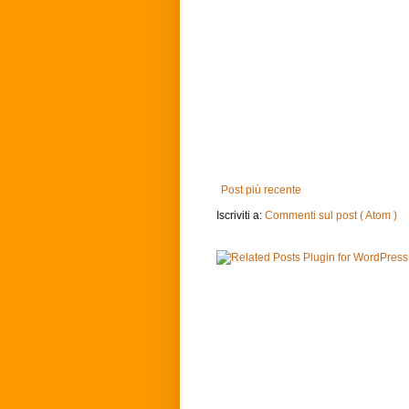
Post più recente
Iscriviti a:
Commenti sul post ( Atom )