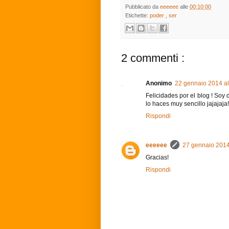
Pubblicato da
eeeeee
alle
00:10:00
Etichette:
poder
,
ser
2 commenti :
Anonimo
22 gennaio 2014 al
Felicidades por el blog ! Soy
lo haces muy sencillo jajajaja!
Rispondi
eeeeee
27 gennaio 2014
Gracias!
Rispondi