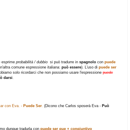
 esprime
probabilità / dubbio
si può tradurre in
spagnolo
con
puede
 un'altra comune espressione italiana:
può essere
). L'uso di
puede ser
dobbiamo solo ricordarci che non possiamo usare l'espressione
puede
ò darsi
.
sar con Eva. -
Puede Ser
.
(Dicono che Carlos sposerà Eva -
Può
mo dunque tradurla con
puede ser que + congiuntivo