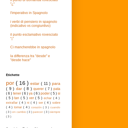
il punto di domanda rovesciato
"¿"
l'imperativo in Spagnolo
i verbi di pensiero in spagnolo
(indicativo vs congiuntivo)
il punto esclamativo rovesciato
"¡"
Ci mancherebbe in spagnolo
la differenza tra "desde" e
"desde hace"
Etichette
por
( 16 )
estar
( 11 )
para
( 9 )
dar
( 8 )
querer
( 7 )
pata
( 6 )
tener
( 6 )
ya
( 6 )
poder
( 5 )
si
( 5 )
tan
( 5 )
ver
( 5 )
echar
( 4 )
extrañar
( 4 )
ni
( 4 )
ser
( 4 )
sobre
( 4 )
tomar
( 4 )
corazón
( 3 )
cuando
( 3 )
en cambio
( 3 )
parecer
( 3 )
siempre
( 3 )