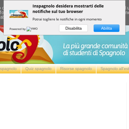
Inspagnolo desidera mostrarti delle
deliver its services and to analyze traffic. Your IP address and
notifiche sul tuo browser
formance and security metrics to ensure quality of service, ge
 abuse.
Potrai togliere le notifiche in ogni momento
Disabilita
Abilita
Powered by
i spagnolo
Quiz spagnolo
Risorse spagnolo
Spagnolo all'es