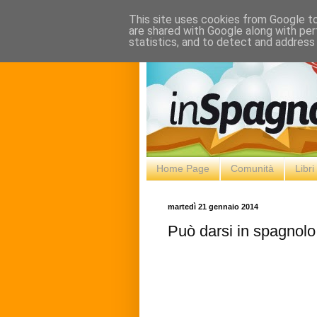
This site uses cookies from Google to 
are shared with Google along with per
statistics, and to detect and address
Home Page
Comunità
Libr
martedì 21 gennaio 2014
Può darsi in spagnolo