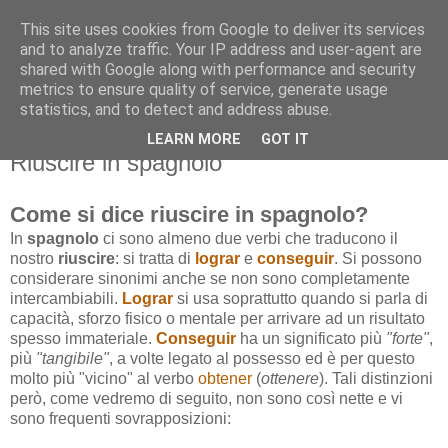
This site uses cookies from Google to deliver its services
and to analyze traffic. Your IP address and user-agent are
shared with Google along with performance and security
metrics to ensure quality of service, generate usage
statistics, and to detect and address abuse.
LEARN MORE
GOT IT
domenica 23 giugno 2013
Riuscire in spagnolo
Come si dice riuscire in spagnolo?
In
spagnolo
ci sono almeno due verbi che traducono il
nostro
riuscire
: si tratta di
lograr
e
conseguir
. Si possono
considerare sinonimi anche se non sono completamente
intercambiabili.
Lograr
si usa soprattutto quando si parla di
capacità, sforzo fisico o mentale per arrivare ad un risultato
spesso immateriale.
Conseguir
ha un significato più
"forte"
,
più
"tangibile"
, a volte legato al possesso ed è per questo
molto più "vicino" al verbo
obtener
(
ottenere
). Tali distinzioni
però, come vedremo di seguito, non sono così nette e vi
sono frequenti sovrapposizioni: