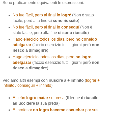
Sono praticamente equivalenti le espressioni:
No fue fácil, pero al final
lo logré
(Non è stato
facile, però alla fine
ci sono riuscito
)
No fue fácil, pero al final
lo conseguí
(Non è
stato facile, però alla fine
ci sono riuscito
)
Hago ejercicio todos los días, pero
no consigo
adelgazar
(faccio esercizio tutti i giorni però
non
riesco a dimagrire
)
Hago ejercicio todos los días, pero
no logro
adelgazar
(faccio esercizio tutti i giorni però
non
riesco a dimagrire
)
Vediamo altri esempi con
riuscire a + infinito
(
lograr +
infinito / conseguir + infinito
)
El león
logró matar
su presa
(Il leone
è riuscito
ad uccidere
la sua preda)
El profesor
no logra hacerse escuchar
por sus