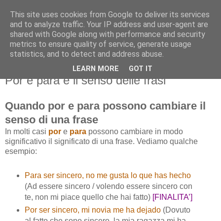
This site uses cookies from Google to deliver its services
and to analyze traffic. Your IP address and user-agent are
shared with Google along with performance and security
metrics to ensure quality of service, generate usage
statistics, and to detect and address abuse.
LEARN MORE
GOT IT
martedì 23 aprile 2013
Por e para e il senso delle frasi
Quando por e para possono cambiare il
senso di una frase
In molti casi
por
e
para
possono cambiare in modo
significativo il significato di una frase. Vediamo qualche
esempio:
Para ser sincero, no me gusta lo que has hecho
(Ad essere sincero / volendo essere sincero con
te, non mi piace quello che hai fatto)
[FINALITA’]
Por ser sincero, mi novia me ha dejado
(Dovuto
al fatto che sono sincero, la mia ragazza mi ha