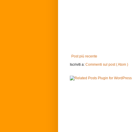
Post più recente
Iscriviti a:
Commenti sul post ( Atom )