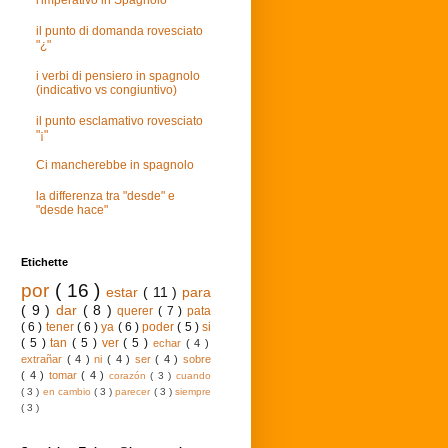
l'imperativo in Spagnolo
il punto di domanda rovesciato
"¿"
i verbi di pensiero in spagnolo
(indicativo vs congiuntivo)
il punto esclamativo rovesciato
"¡"
Ci mancherebbe in spagnolo
la differenza tra "desde" e
"desde hace"
Etichette
por
( 16 )
estar
( 11 )
para
( 9 )
dar
( 8 )
querer
( 7 )
pata
( 6 )
tener
( 6 )
ya
( 6 )
poder
( 5 )
si
( 5 )
tan
( 5 )
ver
( 5 )
echar
( 4 )
extrañar
( 4 )
ni
( 4 )
ser
( 4 )
sobre
( 4 )
tomar
( 4 )
corazón
( 3 )
cuando
( 3 )
en cambio
( 3 )
parecer
( 3 )
siempre
( 3 )