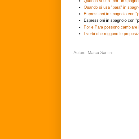
Quando si usa "por" in spagno
Quando si usa "para" in spagn
Espressioni in spagnolo con "p
Espressioni in spagnolo con "
Por e Para possono cambiare i
I verbi che reggono le preposiz
Autore:
Marco Santini