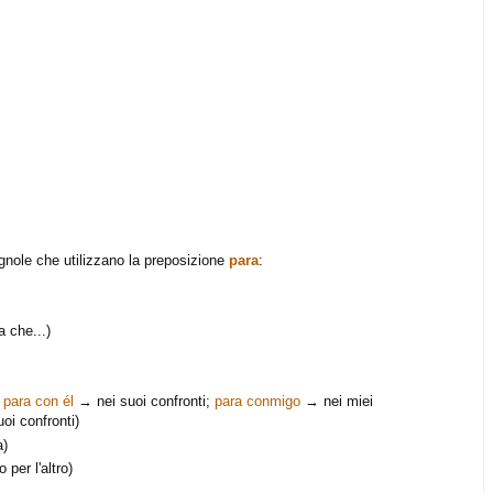
nole che utilizzano la preposizione
para
:
a che...)
:
para con él
→ nei suoi confronti;
para conmigo
→ nei miei
oi confronti)
a)
 per l'altro)