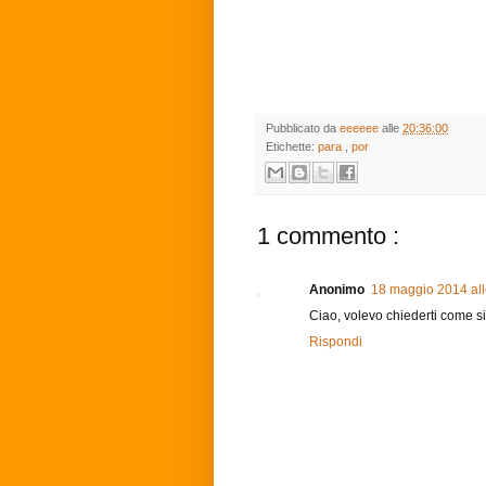
Pubblicato da
eeeeee
alle
20:36:00
Etichette:
para
,
por
1 commento :
Anonimo
18 maggio 2014 all
Ciao, volevo chiederti come si
Rispondi