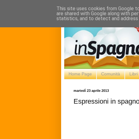
This site uses cookies from Google to 
are shared with Google along with per
statistics, and to detect and address
Home Page
Comunità
Libr
martedì 23 aprile 2013
Espressioni in spagno