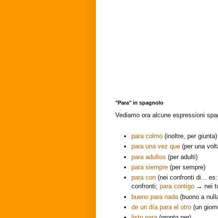
"Para" in spagnolo
Vediamo ora alcune espressioni spag
para colmo
(inoltre, per giunta)
para una vez que
(per una volt
para adultos
(per adulti)
para siempre
(per sempre)
para con
(nei confronti di... es
confronti;
para contigo
→ nei tu
bueno para nada
(buono a null
de un día para el otro
(un giorno
listo para
(pronto per)