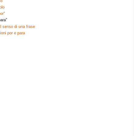
lo
olo
or"
para"
l senso di una frase
ioni por e para