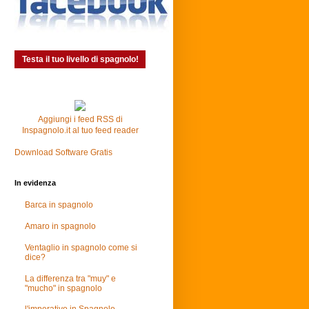
Testa il tuo livello di spagnolo!
Aggiungi i feed RSS di
Inspagnolo.it al tuo feed reader
Download Software Gratis
In evidenza
Barca in spagnolo
Amaro in spagnolo
Ventaglio in spagnolo come si
dice?
La differenza tra "muy" e
"mucho" in spagnolo