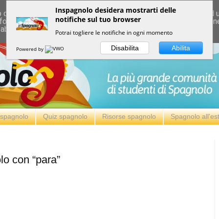
Inspagnolo desidera mostrarti delle
deliver its services and to analyze traffic. Your IP address and
notifiche sul tuo browser
formance and security metrics to ensure quality of service, ge
 abuse.
Potrai togliere le notifiche in ogni momento
Disabilita
Abilita
Powered by
i spagnolo
Quiz spagnolo
Risorse spagnolo
Spagnolo all'es
lo con “para”