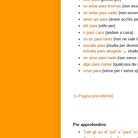
no estar para bromas
(non esse
no estar para nadie
(non esser
tener ojo para
(avere occhio pe
útil para
(utile per)
ir para casa
(andare a casa)
no es para tanto
(non ne vale l
estudia para
(studia per divent
estudia para abogado
→ studia
no sirve para nada
(non serve 
algo para comer
(qualcosa da 
sirve para
(serve per / serve a)
[« Pagina precedente]
Per approfondire:
Tutti gli usi di "por" e "para" i