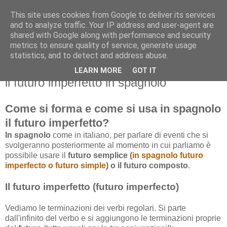
This site uses cookies from Google to deliver its services
and to analyze traffic. Your IP address and user-agent are
shared with Google along with performance and security
metrics to ensure quality of service, generate usage
statistics, and to detect and address abuse.
LEARN MORE
GOT IT
domenica 28 aprile 2013
il futuro imperfetto in spagnolo
Come si forma e come si usa in spagnolo
il futuro imperfetto?
In spagnolo
come in italiano, per parlare di eventi che si
svolgeranno posteriormente al momento in cui parliamo è
possibile usare il
futuro semplice (
in spagnolo futuro
imperfecto o futuro simple
) o il futuro composto
.
Il futuro imperfetto (futuro imperfecto)
Vediamo le terminazioni dei verbi regolari. Si parte
dall'infinito del verbo e si aggiungono le terminazioni proprie