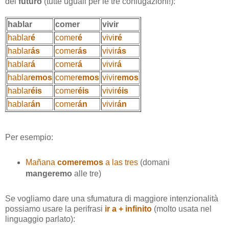
del
futuro
(tutte uguali per le tre coniugazioni!):
hablar
comer
vivir
hablar
é
comer
é
vivi
ré
hablar
ás
comer
ás
vivir
ás
hablar
á
comer
á
vivir
á
hablar
emos
comer
emos
vivir
emos
hablar
éis
comer
éis
vivir
éis
hablar
án
comer
án
vivir
án
Per esempio:
Mañana
comeremos
a las tres
(domani
mangeremo
alle tre)
Se vogliamo dare una sfumatura di maggiore intenzionalità
possiamo usare la perifrasi
ir a + infinito
(molto usata nel
linguaggio parlato):