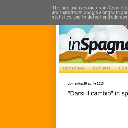
This site uses cookies from Google to 
are shared with Google along with per
statistics, and to detect and address
Home Page
Comunità
Libr
domenica 28 aprile 2013
"Darsi il cambio" in s