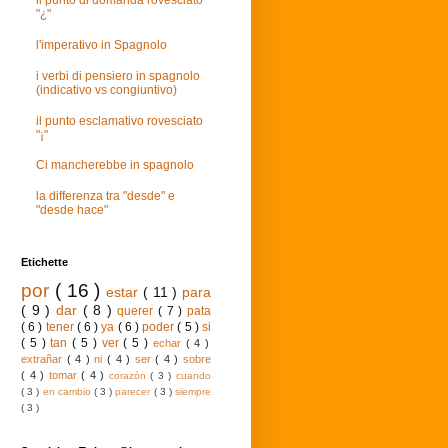
il punto di domanda rovesciato
"¿"
l'imperativo in Spagnolo
i verbi di pensiero in spagnolo
(indicativo vs congiuntivo)
il punto esclamativo rovesciato
"¡"
Ci mancherebbe in spagnolo
la differenza tra "desde" e
"desde hace"
Etichette
por
( 16 )
estar
( 11 )
para
( 9 )
dar
( 8 )
querer
( 7 )
pata
( 6 )
tener
( 6 )
ya
( 6 )
poder
( 5 )
si
( 5 )
tan
( 5 )
ver
( 5 )
echar
( 4 )
extrañar
( 4 )
ni
( 4 )
ser
( 4 )
sobre
( 4 )
tomar
( 4 )
corazón
( 3 )
cuando
( 3 )
en cambio
( 3 )
parecer
( 3 )
siempre
( 3 )