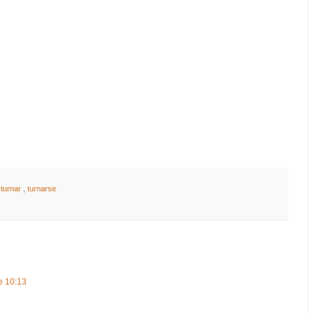
,
turnar
,
turnarse
e 10:13