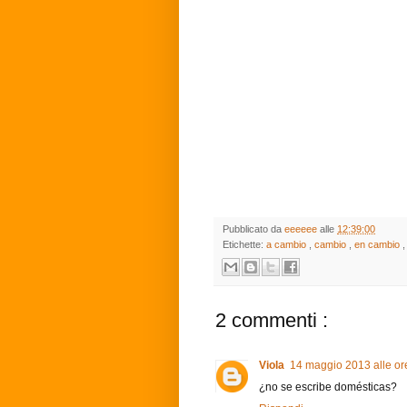
Pubblicato da
eeeeee
alle
12:39:00
Etichette:
a cambio
,
cambio
,
en cambio
2 commenti :
Viola
14 maggio 2013 alle or
¿no se escribe domésticas?