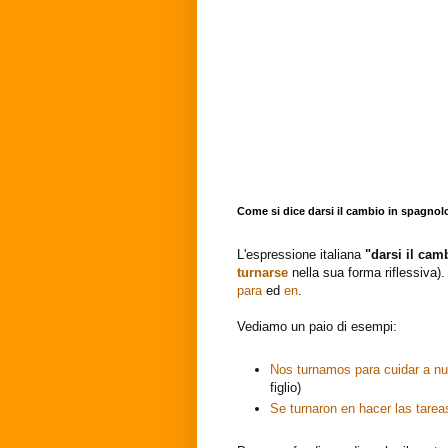
Come si dice darsi il cambio in spagnol
L'espressione italiana
"darsi il cam
turnarse
nella sua forma riflessiva
para
ed
en
.
Vediamo un paio di esempi:
Nos turnamos para cuidar a nue
figlio)
Se turnaron en hacer las tare