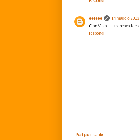
Rispondi
eeeeee
14 maggio 2013 
Ciao Viola... sì mancava l'acce
Rispondi
Post più recente