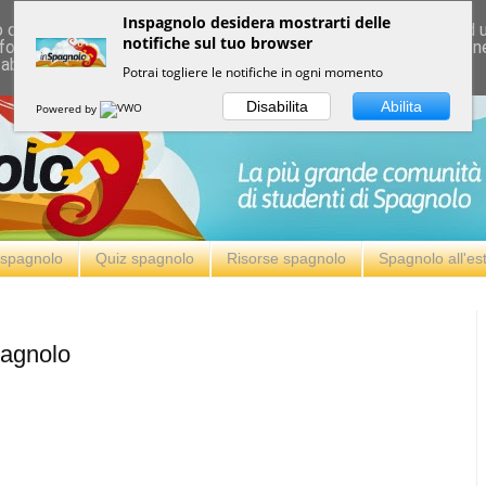
Inspagnolo desidera mostrarti delle
deliver its services and to analyze traffic. Your IP address and
notifiche sul tuo browser
formance and security metrics to ensure quality of service, ge
 abuse.
Potrai togliere le notifiche in ogni momento
Disabilita
Abilita
Powered by
i spagnolo
Quiz spagnolo
Risorse spagnolo
Spagnolo all'es
pagnolo