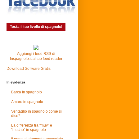
Testa il tuo livello di spagnolo!
Aggiungi i feed RSS di
Inspagnolo.it al tuo feed reader
Download Software Gratis
In evidenza
Barca in spagnolo
Amaro in spagnolo
Ventaglio in spagnolo come si
dice?
La differenza tra "muy" e
"mucho" in spagnolo