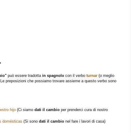
o
bio"
può essere tradotta
in spagnolo
con il verbo
turnar
(o meglio
). Le preposizioni che possiamo trovare assieme a questo verbo sono
stro hijo
(Ci siamo
dati il cambio
per prenderci cura di nostro
as domésticas
(Si sono
dati il cambio
nel fare i lavori di casa)