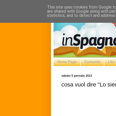
This site uses cookies from Google to 
are shared with Google along with per
statistics, and to detect and address
Home Page
Comunità
Libr
sabato 5 gennaio 2013
cosa vuol dire "Lo sie