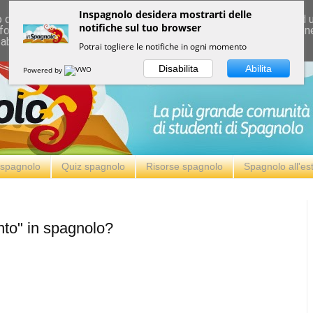
Inspagnolo desidera mostrarti delle
deliver its services and to analyze traffic. Your IP address and
notifiche sul tuo browser
formance and security metrics to ensure quality of service, ge
 abuse.
Potrai togliere le notifiche in ogni momento
Disabilita
Abilita
Powered by
i spagnolo
Quiz spagnolo
Risorse spagnolo
Spagnolo all'es
nto" in spagnolo?