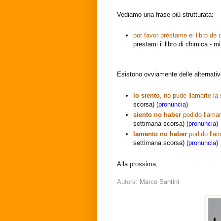
Vediamo una frase più strutturata:
por favor préstame el libro de
prestami il libro di chimica - m
Esistono ovviamente delle alternativ
lo siento
, no pude llamarte l
scorsa)
(pronuncia)
siento no haber
podido llama
settimana scorsa)
(pronuncia)
lamento no haber
podido lla
settimana scorsa)
(pronuncia)
Alla prossima,
Autore:
Marco Santini