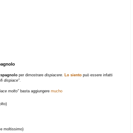
spagnolo
 spagnolo
per dimostrare
dispiacere
.
Lo siento
può essere infatti
Mi dispiace"
.
piace molto"
basta aggiungere
mucho
lto)
ce moltissimo)