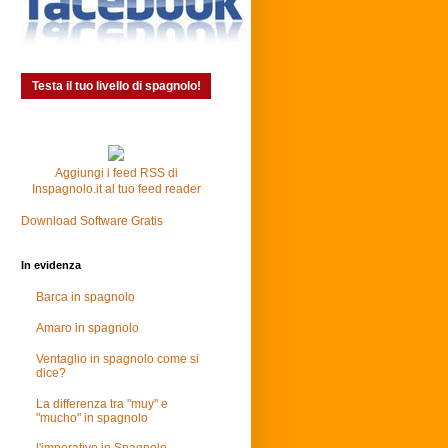
Testa il tuo livello di spagnolo!
Aggiungi i feed RSS di
Inspagnolo.it al tuo feed reader
Download Software Gratis
In evidenza
Barca in spagnolo
Amaro in spagnolo
Ventaglio in spagnolo come si
dice?
La differenza tra "muy" e
"mucho" in spagnolo