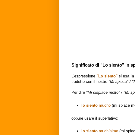
Significato di "Lo siento" in 
L'espressione
"Lo siento"
si usa
in
tradotto con il nostro
"Mi spiace" / "
Per dire
"Mi dispiace molto" / "Mi s
lo siento
mucho
(mi spiace mo
oppure usare il superlativo:
lo siento
muchísimo.
(mi spia