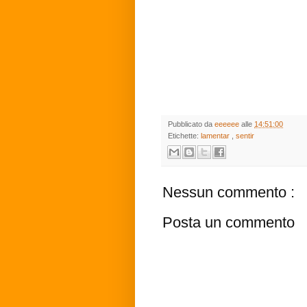
Pubblicato da
eeeeee
alle
14:51:00
Etichette:
lamentar
,
sentir
Nessun commento :
Posta un commento