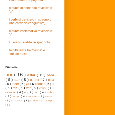
l'imperativo in Spagnolo
il punto di domanda rovesciato
"¿"
i verbi di pensiero in spagnolo
(indicativo vs congiuntivo)
il punto esclamativo rovesciato
"¡"
Ci mancherebbe in spagnolo
la differenza tra "desde" e
"desde hace"
Etichette
por
( 16 )
estar
( 11 )
para
( 9 )
dar
( 8 )
querer
( 7 )
pata
( 6 )
tener
( 6 )
ya
( 6 )
poder
( 5 )
si
( 5 )
tan
( 5 )
ver
( 5 )
echar
( 4 )
extrañar
( 4 )
ni
( 4 )
ser
( 4 )
sobre
( 4 )
tomar
( 4 )
corazón
( 3 )
cuando
( 3 )
en cambio
( 3 )
parecer
( 3 )
siempre
( 3 )