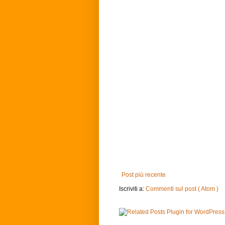
Post più recente
Iscriviti a:
Commenti sul post ( Atom )