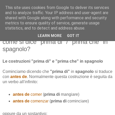
This site uses cookies from Google to deliver its services
and to analyze traffic. Your IP address and user-agent are
shared with Google along with performance and security
metrics to ensure quality of service, generate usage
statistics, and to detect and address abuse.
LEARN MORE
GOT IT
sabato 5 gennaio 2013
come si dice "prima di" / "prima che" in
spagnolo?
Le costruzioni "prima di" e "prima che" in spagnolo
Cominciamo dicendo che
"prima di"
in
spagnolo
si traduce
con
antes de
. Normalmente questa costruzione è seguita da
un verbo all'infinito:
antes de
comer
(
prima di
mangiare)
antes de
comenzar
(
prima di
cominciare)
oppure da un sostantivo: