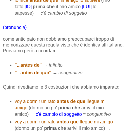
lo hice
antes de que
mi amigo lo supiera
(l'ho
fatto
[IO]
prima che
il mio amico
[LUI]
lo
sapesse) →
c'è cambio di soggetto
(pronuncia)
come anticipato non dobbiamo preoccuparci troppo di
memorizzare questa regola visto che è identica all'italiano.
Proviamo però a ricordarci:
"...antes de"
→
infinito
"...antes de que"
→
congiuntivo
Quindi rivediamo le 3 costruzioni che abbiamo imparato:
voy a dormir un rato
antes de que
llegue mi
amigo
(dormo un po'
prima che
arrivi il mio
amico) →
c'è cambio di soggetto
=
congiuntivo
voy a dormir un rato
antes que
llegue mi amigo
(dormo un po'
prima che
arrivi il mio amico) →