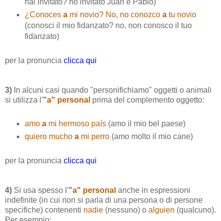
hai invitato? ho invitato Juan e Pablo)
¿Conoces
a
mi novio? No, no conozco
a
tu novio
(conosci il mio fidanzato? no, non conosco il tuo
fidanzato)
per la pronuncia
clicca qui
3)
In alcuni casi quando "personifichiamo" oggetti o animali
si utilizza l'
"a" personal
prima del complemento oggetto:
amo
a
mi hermoso país
(amo il mio bel paese)
quiero mucho
a
mi perro
(amo molto il mio cane)
per la pronuncia
clicca qui
4)
Si usa spesso l'
"a" personal
anche in espressioni
indefinite (in cui non si parla di una persona o di persone
specifiche) contenenti
nadie
(nessuno) o
alguien
(qualcuno).
Per esempio: