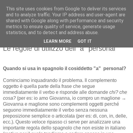
This site uses cookies from Google to deliver its services
and to analyze traffic. Your IP address and user-agent are
shared with Google along with performance and security
metrics to ensure quality of service, generate usage
statistics, and to detect and address abuse.
LEARN MORE
GOT IT
sabato 10 novembre 2012
Le regole di utilizzo dell'"a" personal
Quando si usa in spagnolo il cosiddetto "a" personal?
Cominciamo inquadrando il problema. Il complemento
oggetto è quella parte della frase che segue
immediatamente il verbo e risponde alle domande
chi? che
cosa?
(per es: io amo Giovanna, io compro un maglione →
Giovanna e maglione sono complementi oggetti perché
seguono immediatamente il verbo senza nessuna
preposizione semplice o articolata (per es: di, con, in, delle,
ecc.). Questo veloce ripasso ci serve per analizzare una
importante regola dello spagnolo che non esiste in italiano