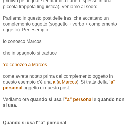
(motivo per il quale tendiamo a cadere spesso in una
piccola trappola linguistica). Veniamo al sodo:
Parliamo in questo post delle frasi che accettano un
complemento oggetto (soggetto + verbo + complemento
oggetto). Per esempio:
Io conosco Marcos
che in spagnolo si traduce
Yo conozco
a
Marcos
come avrete notato prima del complemento oggetto in
questo esempio c'è una
a
(
a
Marcos
). Si tratta della
"
a"
personal
oggetto di questo post.
Vediamo ora
quando si usa
l'
"a" personal
e
quando non
si usa
.
Quando si usa l'"a" personal