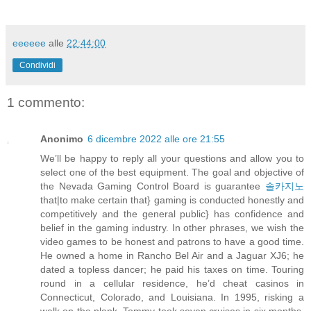
eeeeee
alle
22:44:00
Condividi
1 commento:
Anonimo
6 dicembre 2022 alle ore 21:55
We’ll be happy to reply all your questions and allow you to
select one of the best equipment. The goal and objective of
the Nevada Gaming Control Board is guarantee
솔카지노
that|to make certain that} gaming is conducted honestly and
competitively and the general public} has confidence and
belief in the gaming industry. In other phrases, we wish the
video games to be honest and patrons to have a good time.
He owned a home in Rancho Bel Air and a Jaguar XJ6; he
dated a topless dancer; he paid his taxes on time. Touring
round in a cellular residence, he’d cheat casinos in
Connecticut, Colorado, and Louisiana. In 1995, risking a
walk on the plank, Tommy took seven cruises in six months,