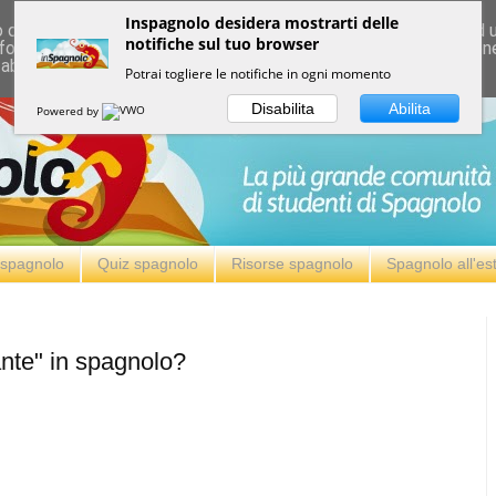
Inspagnolo desidera mostrarti delle
deliver its services and to analyze traffic. Your IP address and
notifiche sul tuo browser
formance and security metrics to ensure quality of service, ge
 abuse.
Potrai togliere le notifiche in ogni momento
Disabilita
Abilita
Powered by
i spagnolo
Quiz spagnolo
Risorse spagnolo
Spagnolo all'es
nte" in spagnolo?