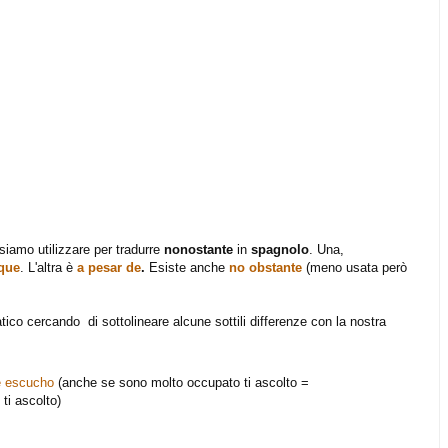
iamo utilizzare per tradurre
nonostante
in
spagnolo
. Una,
que
. L'altra è
a pesar de
.
Esiste anche
no obstante
(meno usata però
co cercando di sottolineare alcune sottili differenze con la nostra
e escucho
(anche se sono molto occupato ti ascolto =
ti ascolto)