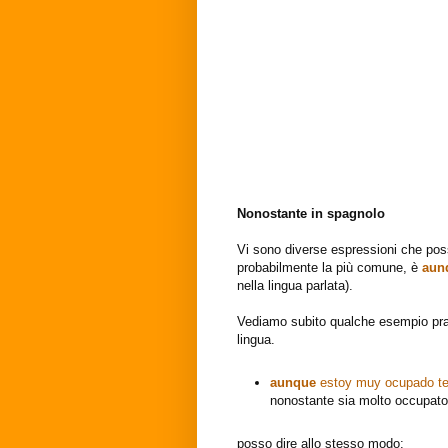
Nonostante in spagnolo
Vi sono diverse espressioni che poss
probabilmente la più comune, è
aun
nella lingua parlata).
Vediamo subito qualche esempio prati
lingua.
aunque
estoy muy ocupado t
nonostante sia molto occupato 
posso dire allo stesso modo: