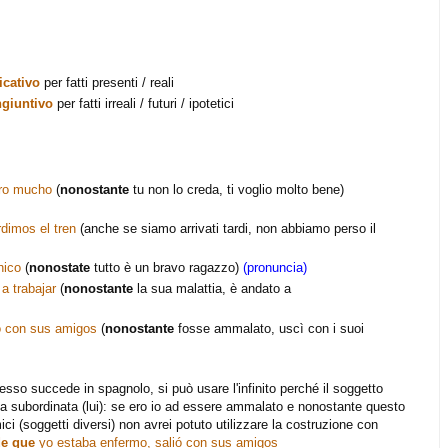
icativo
per fatti presenti / reali
ngiuntivo
per fatti irreali / futuri / ipotetici
ero mucho
(
nonostante
tu non lo creda, ti voglio molto bene)
rdimos el tren
(anche se siamo arrivati tardi, non abbiamo perso il
hico
(
nonostate
tutto è un bravo ragazzo)
(pronuncia)
a trabajar
(
nonostante
la sua malattia, è andato a
ó con sus amigos
(
nonostante
fosse ammalato, uscì con i suoi
sso succede in spagnolo, si può usare l'infinito perché il soggetto
ella subordinata (lui): se ero io ad essere ammalato e nonostante questo
ici (soggetti diversi) non avrei potuto utilizzare la costruzione con
de que
yo estaba enfermo, salió con sus amigos