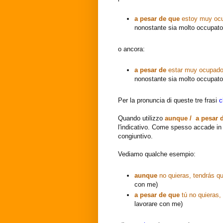
a pesar de que
estoy muy ocu
nonostante sia molto occupato 
o ancora:
a pesar de
estar muy ocupado
nonostante sia molto occupato 
Per la pronuncia di queste tre frasi
c
Quando utilizzo
aunque / a pesar 
l'indicativo. Come spesso accade in s
congiuntivo.
Vediamo qualche esempio:
aunque
no quieras, tendrás qu
con me)
a pesar de que
tú no quieras,
lavorare con me)