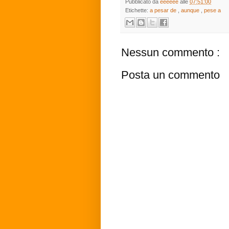
Pubblicato da
eeeeee
alle
07:51:00
Etichette:
a pesar de
,
aunque
,
pese a
Nessun commento :
Posta un commento