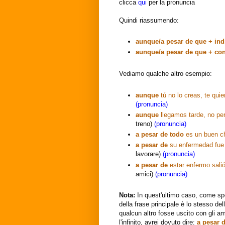
clicca
qui
per la pronuncia
Quindi riassumendo:
aunque/a pesar de que + ind
aunque/a pesar de que + co
Vediamo qualche altro esempio:
aunque
tú no lo creas, te qui
(pronuncia)
aunque
llegamos tarde, no pe
treno)
(pronuncia)
a pesar de todo
es un buen c
a pesar de
su enfermedad fue 
lavorare)
(pronuncia)
a pesar de
estar enfermo sali
amici)
(pronuncia)
Nota:
In quest'ultimo caso, come spe
della frase principale è lo stesso d
qualcun altro fosse uscito con gli am
l'infinito, avrei dovuto dire:
a pesar 