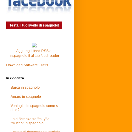
Testa il tuo livello di spagnolo!
Aggiungi i feed RSS di
Inspagnolo.it al tuo feed reader
Download Software Gratis
In evidenza
Barca in spagnolo
Amaro in spagnolo
Ventaglio in spagnolo come si
dice?
La differenza tra "muy" e
"mucho" in spagnolo