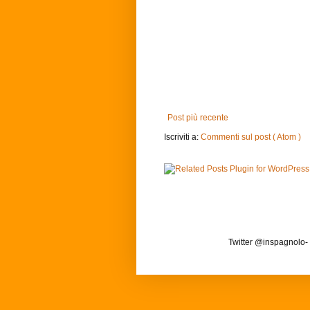
Post più recente
Iscriviti a:
Commenti sul post ( Atom )
Twitter @inspagnolo-