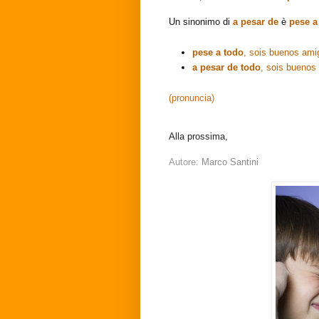
Un sinonimo di
a pesar de
è
pese a
pese a todo
, sois buenos ami
a pesar de todo
, sois buenos
(pronuncia)
Alla prossima,
Autore:
Marco Santini