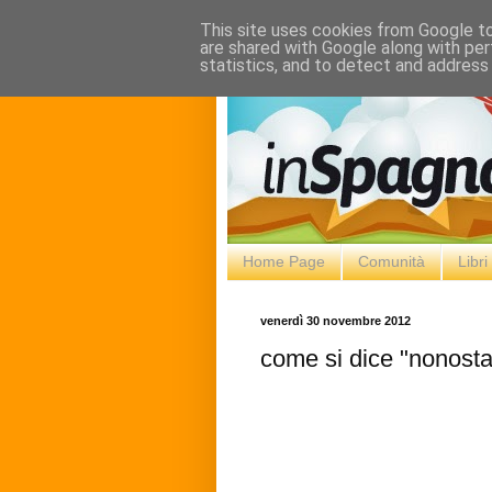
This site uses cookies from Google to 
are shared with Google along with per
statistics, and to detect and address
Home Page
Comunità
Libr
venerdì 30 novembre 2012
come si dice "nonosta