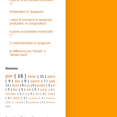
il punto di domanda rovesciato
"¿"
l'imperativo in Spagnolo
i verbi di pensiero in spagnolo
(indicativo vs congiuntivo)
il punto esclamativo rovesciato
"¡"
Ci mancherebbe in spagnolo
la differenza tra "desde" e
"desde hace"
Etichette
por
( 16 )
estar
( 11 )
para
( 9 )
dar
( 8 )
querer
( 7 )
pata
( 6 )
tener
( 6 )
ya
( 6 )
poder
( 5 )
si
( 5 )
tan
( 5 )
ver
( 5 )
echar
( 4 )
extrañar
( 4 )
ni
( 4 )
ser
( 4 )
sobre
( 4 )
tomar
( 4 )
corazón
( 3 )
cuando
( 3 )
en cambio
( 3 )
parecer
( 3 )
siempre
( 3 )