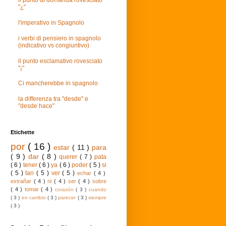
il punto di domanda rovesciato
"¿"
l'imperativo in Spagnolo
i verbi di pensiero in spagnolo
(indicativo vs congiuntivo)
il punto esclamativo rovesciato
"¡"
Ci mancherebbe in spagnolo
la differenza tra "desde" e
"desde hace"
Etichette
por
( 16 )
estar
( 11 )
para
( 9 )
dar
( 8 )
querer
( 7 )
pata
( 6 )
tener
( 6 )
ya
( 6 )
poder
( 5 )
si
( 5 )
tan
( 5 )
ver
( 5 )
echar
( 4 )
extrañar
( 4 )
ni
( 4 )
ser
( 4 )
sobre
( 4 )
tomar
( 4 )
corazón
( 3 )
cuando
( 3 )
en cambio
( 3 )
parecer
( 3 )
siempre
( 3 )