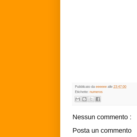
Pubblicato da
eeeeee
alle
23:47:00
Etichette:
numeros
Nessun commento :
Posta un commento