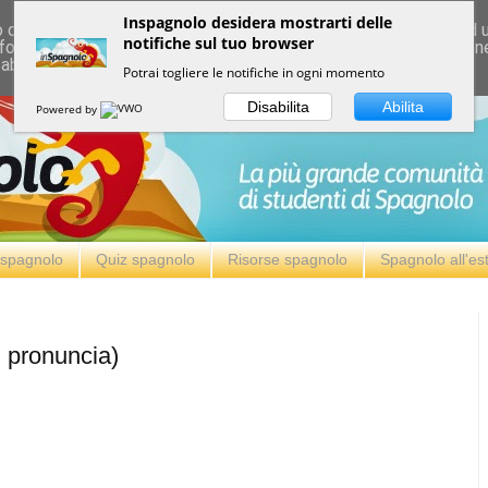
Inspagnolo desidera mostrarti delle
deliver its services and to analyze traffic. Your IP address and
notifiche sul tuo browser
formance and security metrics to ensure quality of service, ge
 abuse.
Potrai togliere le notifiche in ogni momento
Disabilita
Abilita
Powered by
i spagnolo
Quiz spagnolo
Risorse spagnolo
Spagnolo all'es
n pronuncia)