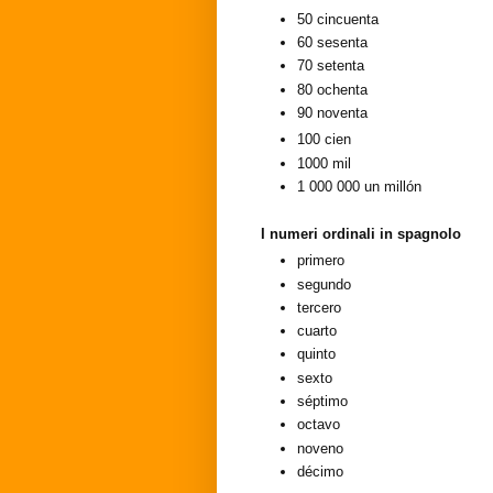
50
cincuenta
60
sesenta
70
setenta
80
ochenta
90
noventa
100
cien
1000
mil
1 000 000
un millón
I numeri ordinali in spagnolo
primero
segundo
tercero
cuarto
quinto
sexto
séptimo
octavo
noveno
décimo