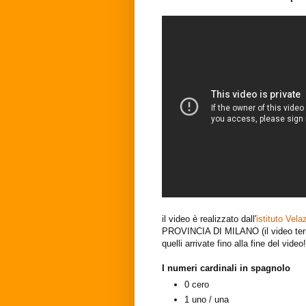
il video è realizzato dall'
istituto Vel
PROVINCIA DI MILANO (il video termi
quelli arrivate fino alla fine del video!
I numeri cardinali in spagnolo
0
cero
1
uno / una