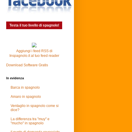
Testa il tuo livello di spagnolo!
Aggiungi i feed RSS di
Inspagnolo.it al tuo feed reader
Download Software Gratis
In evidenza
Barca in spagnolo
Amaro in spagnolo
Ventaglio in spagnolo come si
dice?
La differenza tra "muy" e
"mucho" in spagnolo