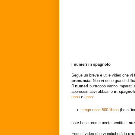
I numeri in spagnolo
Segue un breve e utile video che vi 
pronuncia
. Non vi sono grandi diffi
(
i numeri
purtroppo vanno imparati
approssimativi abbiamo
in spagno
unos
e
unas
:
tengo unos 500 libros
(ho all'in
note bene: come avete sentito il
num
Ecco il video che vi indicherà la
pro