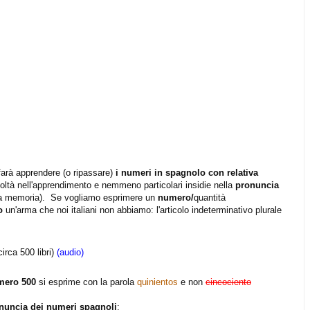
farà apprendere (o ripassare)
i numeri in spagnolo con relativa
coltà nell'apprendimento e nemmeno particolari insidie nella
pronuncia
 a memoria). Se vogliamo esprimere un
numero/
quantità
lo
un'arma che noi italiani non abbiamo: l'articolo indeterminativo plurale
circa 500 libri)
(audio)
ero 500
si esprime con la parola
quinientos
e non
cincociento
nuncia dei numeri spagnoli
: