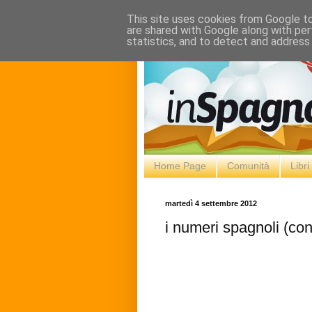
This site uses cookies from Google to 
are shared with Google along with per
statistics, and to detect and address
Home Page
Comunità
Libr
martedì 4 settembre 2012
i numeri spagnoli (co