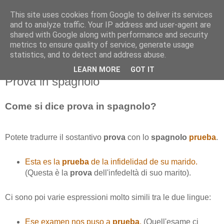
This site uses cookies from Google to deliver its services
and to analyze traffic. Your IP address and user-agent are
shared with Google along with performance and security
metrics to ensure quality of service, generate usage
statistics, and to detect and address abuse.
LEARN MORE
GOT IT
venerdì 11 dicembre 2015
Prova in spagnolo
Come si dice prova in spagnolo?
Potete tradurre il sostantivo
prova
con lo
spagnolo
prueba
.
Esta es la
prueba
de la infidelidad de su marido.
(Questa è la
prova
dell'infedeltà di suo marito).
Ci sono poi varie espressioni molto simili tra le due lingue:
Ese examen nos puso a
prueba
.
(Quell'esame ci