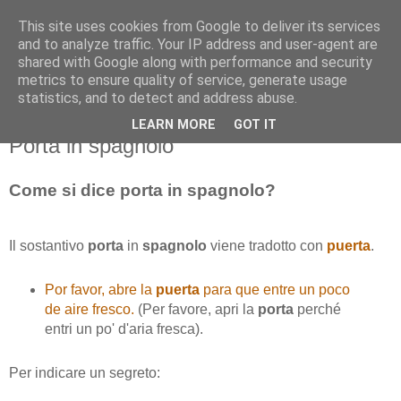
This site uses cookies from Google to deliver its services
and to analyze traffic. Your IP address and user-agent are
shared with Google along with performance and security
metrics to ensure quality of service, generate usage
statistics, and to detect and address abuse.
LEARN MORE
GOT IT
venerdì 11 dicembre 2015
Porta in spagnolo
Come si dice porta in spagnolo?
Il sostantivo
porta
in
spagnolo
viene tradotto con
puerta
.
Por favor, abre la
puerta
para que entre un poco
de aire fresco.
(Per favore, apri la
porta
perché
entri un po' d'aria fresca).
Per indicare un segreto: