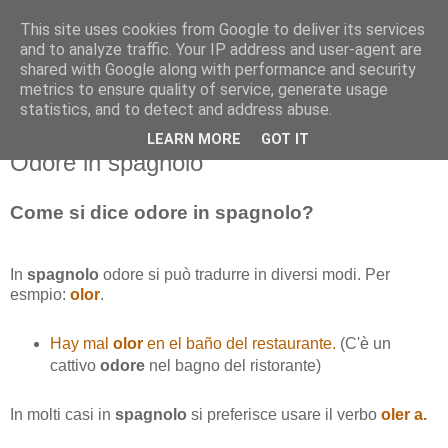
This site uses cookies from Google to deliver its services
and to analyze traffic. Your IP address and user-agent are
shared with Google along with performance and security
metrics to ensure quality of service, generate usage
statistics, and to detect and address abuse.
LEARN MORE
GOT IT
domenica 13 dicembre 2015
Odore in spagnolo
Come si dice odore in
spagnolo
?
In
spagnolo
odore si può tradurre in diversi modi. Per
esmpio:
olor
.
Hay mal
olor
en el baño del restaurante.
(C'è un
cattivo
odore
nel bagno del ristorante)
In molti casi in
spagnolo
si preferisce usare il verbo
oler a.