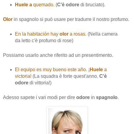
Huele a
quemado.
(
C'è odore
di bruciato).
Olor
in spagnolo si può usare per tradurre il nostro profumo.
En la habitación hay
olor
a rosas.
(Nella camera
da letto c'è profumo di rose)
Possiamo usarlo anche riferito ad un presentimento.
El equipo es muy bueno este año.
¡
Huele
a
victoria!
(La squadra è forte quest'anno.
C'è
odore
di vittoria!)
Adesso sapete i vari modi per dire
odore
in
spagnolo
.