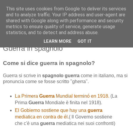
This site uses cookies from Google to deliver its services
and to analyze traffic. Your IP address and user-agent are
shared with Google along with performance and security
metrics to ensure quality of service, generate usage
statistics, and to detect and address abuse.
LEARN MORE
GOT IT
venerdì 11 dicembre 2015
Guerra in spagnolo
Come si dice guerra in spagnolo?
Guerra si scrive in
spagnolo
guerra
come in italiano, ma si
pronuncia come se fosse scritto "gherra".
La Primera
Guerra
Mundial terminó en 1918.
(La
Prima
Guerra
Mondiale è finita nel 1918).
El Gobierno sostiene que hay una
guerra
mediatica en contra de él.
( Il Governo sostiene
che c'è una
guerra
mediatica nei suoi confronti)