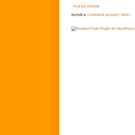
Post più recente
Iscriviti a:
Commenti sul post ( Atom )