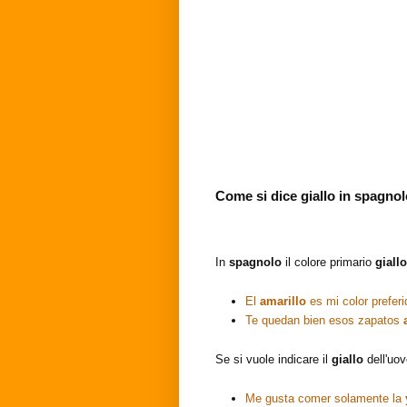
Come si dice giallo in
spagnol
In
spagnolo
il colore primario
giall
El
amarillo
es mi color preferi
Te quedan bien esos zapatos
Se si vuole indicare il
giallo
dell'uo
Me gusta comer solamente la