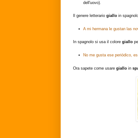
dell'uovo).
Il genere letterario
giallo
in spagnol
A mi hermana le gustan las n
In spagnolo si usa il colore
giallo
pe
No me gusta ese periódico, e
Ora sapete come usare
giallo
in
sp