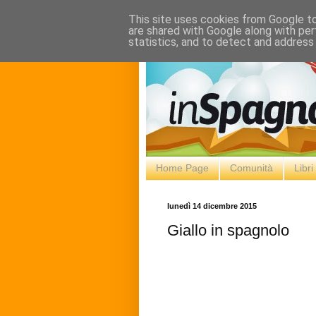
This site uses cookies from Google to 
are shared with Google along with per
statistics, and to detect and address
Home Page
Comunità
Libr
lunedì 14 dicembre 2015
Giallo in spagnolo