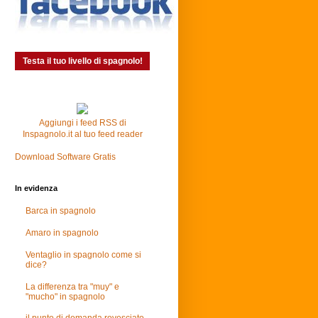
Testa il tuo livello di spagnolo!
Aggiungi i feed RSS di
Inspagnolo.it al tuo feed reader
Download Software Gratis
In evidenza
Barca in spagnolo
Amaro in spagnolo
Ventaglio in spagnolo come si
dice?
La differenza tra "muy" e
"mucho" in spagnolo