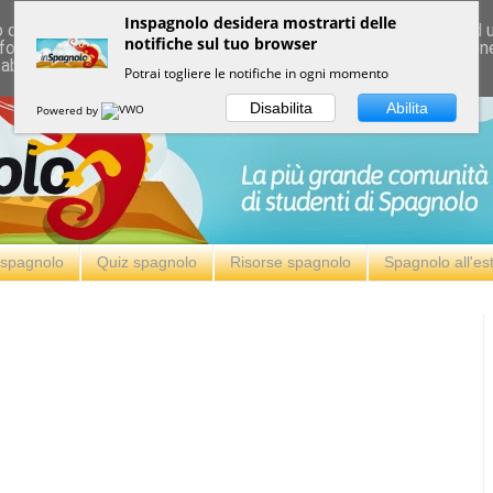
Inspagnolo desidera mostrarti delle
deliver its services and to analyze traffic. Your IP address and
notifiche sul tuo browser
formance and security metrics to ensure quality of service, ge
 abuse.
Potrai togliere le notifiche in ogni momento
Disabilita
Abilita
Powered by
i spagnolo
Quiz spagnolo
Risorse spagnolo
Spagnolo all'es