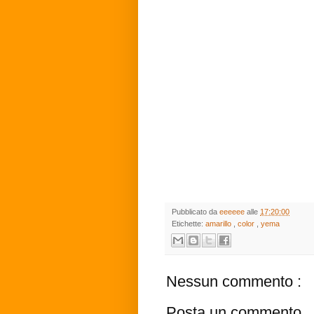
Pubblicato da
eeeeee
alle
17:20:00
Etichette:
amarillo
,
color
,
yema
Nessun commento :
Posta un commento