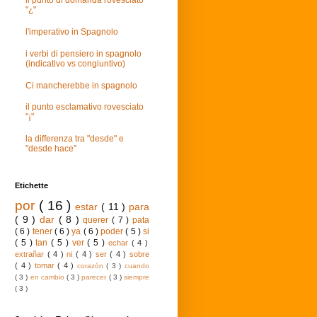
il punto di domanda rovesciato
"¿"
l'imperativo in Spagnolo
i verbi di pensiero in spagnolo
(indicativo vs congiuntivo)
Ci mancherebbe in spagnolo
il punto esclamativo rovesciato
"¡"
la differenza tra "desde" e
"desde hace"
Etichette
por
( 16 )
estar
( 11 )
para
( 9 )
dar
( 8 )
querer
( 7 )
pata
( 6 )
tener
( 6 )
ya
( 6 )
poder
( 5 )
si
( 5 )
tan
( 5 )
ver
( 5 )
echar
( 4 )
extrañar
( 4 )
ni
( 4 )
ser
( 4 )
sobre
( 4 )
tomar
( 4 )
corazón
( 3 )
cuando
( 3 )
en cambio
( 3 )
parecer
( 3 )
siempre
( 3 )