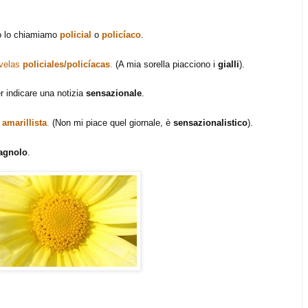
o lo chiamiamo
policial
o
policíaco
.
ovelas
policiales/policíacas
.
(A mia sorella piacciono i
gialli
).
r indicare una notizia
sensazionale
.
s
amarillista
.
(Non mi piace quel giornale, è
sensazionalistico
).
agnolo
.