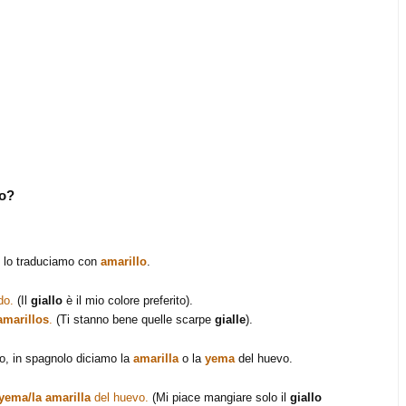
o
?
o
lo traduciamo con
amarillo
.
do.
(Il
giallo
ѐ il mio colore preferito).
amarillos
.
(Ti stanno bene quelle scarpe
gialle
).
vo, in spagnolo diciamo la
amarilla
o la
yema
del huevo.
yema/la amarilla
del huevo.
(Mi piace mangiare solo il
giallo