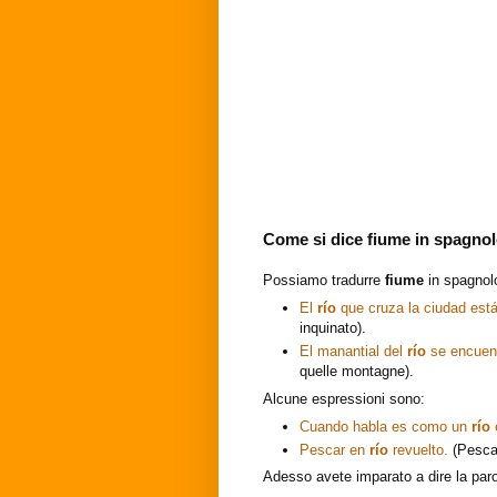
Come si dice
fiume
in spagno
Possiamo tradurre
fiume
in spagno
El
río
que cruza la ciudad es
inquinato).
El manantial del
río
se encuen
quelle montagne).
Alcune espressioni sono:
Cuando habla es como un
río
Pescar en
río
revuelto.
(Pescar
Adesso avete imparato a dire la par