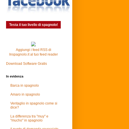
Testa il tuo livello di spagnolo!
Aggiungi i feed RSS di
Inspagnolo.it al tuo feed reader
Download Software Gratis
In evidenza
Barca in spagnolo
Amaro in spagnolo
Ventaglio in spagnolo come si
dice?
La differenza tra "muy" e
"mucho" in spagnolo