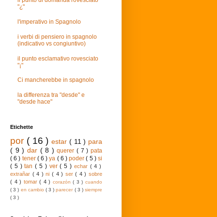
il punto di domanda rovesciato
"¿"
l'imperativo in Spagnolo
i verbi di pensiero in spagnolo
(indicativo vs congiuntivo)
il punto esclamativo rovesciato
"¡"
Ci mancherebbe in spagnolo
la differenza tra "desde" e
"desde hace"
Etichette
por
( 16 )
estar
( 11 )
para
( 9 )
dar
( 8 )
querer
( 7 )
pata
( 6 )
tener
( 6 )
ya
( 6 )
poder
( 5 )
si
( 5 )
tan
( 5 )
ver
( 5 )
echar
( 4 )
extrañar
( 4 )
ni
( 4 )
ser
( 4 )
sobre
( 4 )
tomar
( 4 )
corazón
( 3 )
cuando
( 3 )
en cambio
( 3 )
parecer
( 3 )
siempre
( 3 )