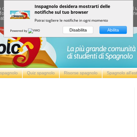
Inspagnolo desidera mostrarti delle
deliver its services and to analyze traffic. Your IP address and
notifiche sul tuo browser
formance and security metrics to ensure quality of service, ge
 abuse.
Potrai togliere le notifiche in ogni momento
Disabilita
Abilita
Powered by
i spagnolo
Quiz spagnolo
Risorse spagnolo
Spagnolo all'es