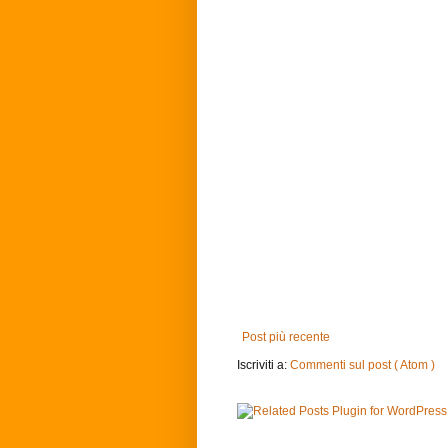
Post più recente
Iscriviti a:
Commenti sul post ( Atom )