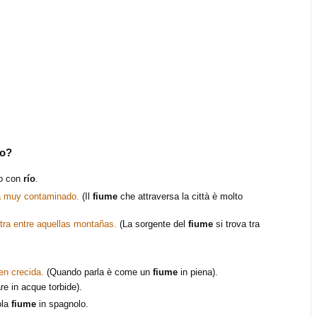
lo?
lo con
río
.
tá muy contaminado.
(Il
fiume
che attraversa la città è molto
tra entre aquellas montañas.
(La sorgente del
fiume
si trova tra
en crecida.
(Quando parla è come un
fiume
in piena).
e in acque torbide).
ola
fiume
in spagnolo.