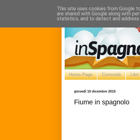
This site uses cookies from Google to 
are shared with Google along with per
statistics, and to detect and address
Home Page
Comunità
Libr
giovedì 10 dicembre 2015
Fiume in spagnolo