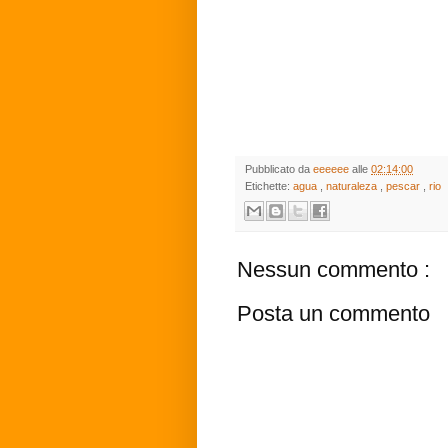
Pubblicato da
eeeeee
alle
02:14:00
Etichette:
agua
,
naturaleza
,
pescar
,
rio
Nessun commento :
Posta un commento