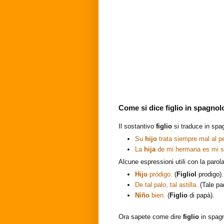
Come si dice
figlio
in spagnol
Il sostantivo
figlio
si traduce in sp
Su
hijo
trata siempre mal al pe
La
hija
de mi hermana es mi s
Alcune espressioni utili con la parol
Hijo
pródigo.
(
Figliol
prodigo).
De tal palo, tal astilla.
(Tale pa
Niño
bien.
(
Figlio
di papà).
Ora sapete come dire
figlio
in spag