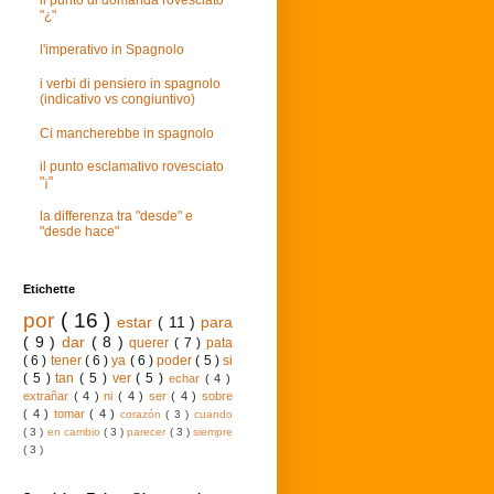
il punto di domanda rovesciato
"¿"
l'imperativo in Spagnolo
i verbi di pensiero in spagnolo
(indicativo vs congiuntivo)
Ci mancherebbe in spagnolo
il punto esclamativo rovesciato
"¡"
la differenza tra "desde" e
"desde hace"
Etichette
por
( 16 )
estar
( 11 )
para
( 9 )
dar
( 8 )
querer
( 7 )
pata
( 6 )
tener
( 6 )
ya
( 6 )
poder
( 5 )
si
( 5 )
tan
( 5 )
ver
( 5 )
echar
( 4 )
extrañar
( 4 )
ni
( 4 )
ser
( 4 )
sobre
( 4 )
tomar
( 4 )
corazón
( 3 )
cuando
( 3 )
en cambio
( 3 )
parecer
( 3 )
siempre
( 3 )