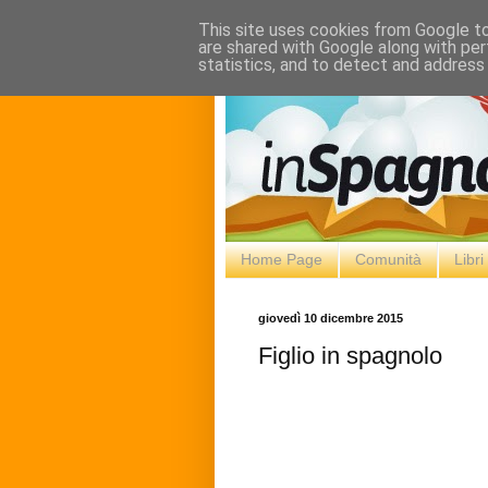
This site uses cookies from Google to 
are shared with Google along with per
statistics, and to detect and address
Home Page
Comunità
Libr
giovedì 10 dicembre 2015
Figlio in spagnolo