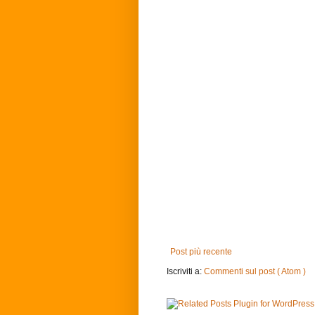
Post più recente
Iscriviti a:
Commenti sul post ( Atom )