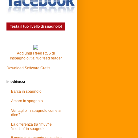
Testa il tuo livello di spagnolo!
Aggiungi i feed RSS di
Inspagnolo.it al tuo feed reader
Download Software Gratis
In evidenza
Barca in spagnolo
Amaro in spagnolo
Ventaglio in spagnolo come si
dice?
La differenza tra "muy" e
"mucho" in spagnolo