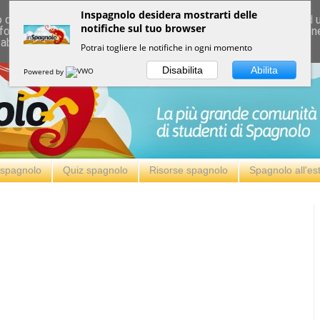
Inspagnolo desidera mostrarti delle
deliver its services and to analyze traffic. Your IP address and
notifiche sul tuo browser
formance and security metrics to ensure quality of service, ge
 abuse.
Potrai togliere le notifiche in ogni momento
Disabilita
Abilita
Powered by
i spagnolo
Quiz spagnolo
Risorse spagnolo
Spagnolo all'es