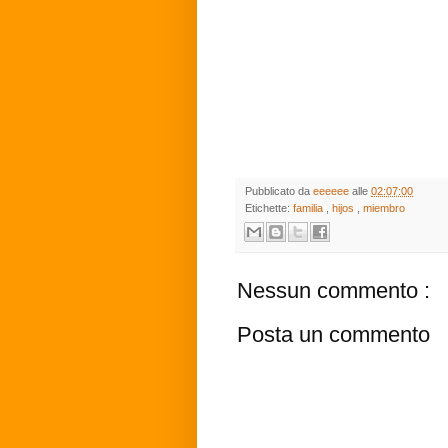
Pubblicato da
eeeeee
alle
02:07:00
Etichette:
familia
,
hijos
,
miembro
Nessun commento :
Posta un commento