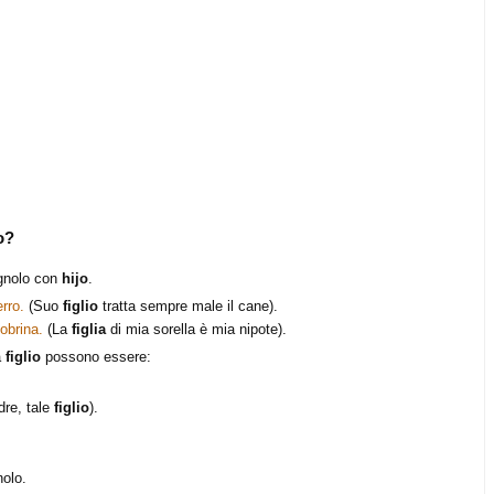
o?
agnolo con
hijo
.
rro.
(Suo
figlio
tratta sempre male il cane).
obrina.
(La
figlia
di mia sorella è mia nipote).
a
figlio
possono essere:
dre, tale
figlio
).
nolo.