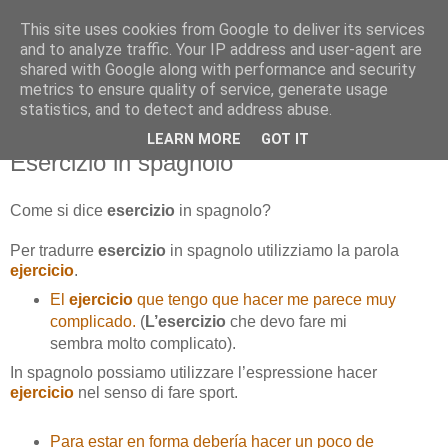
This site uses cookies from Google to deliver its services
and to analyze traffic. Your IP address and user-agent are
shared with Google along with performance and security
metrics to ensure quality of service, generate usage
statistics, and to detect and address abuse.
LEARN MORE
GOT IT
giovedì 10 dicembre 2015
Esercizio in spagnolo
Come si dice
esercizio
in spagnolo?
Per tradurre
esercizio
in spagnolo utilizziamo la parola
ejercicio
.
El
ejercicio
que tengo que hacer me parece muy
complicado.
(
L’esercizio
che devo fare mi
sembra molto complicato).
In spagnolo possiamo utilizzare l’espressione hacer
ejercicio
nel senso di fare sport.
Para estar en forma debería hacer un poco de