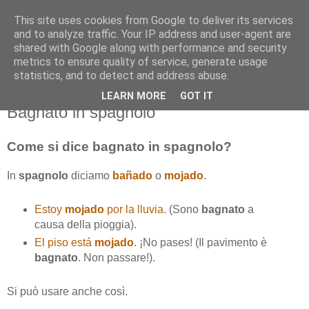
This site uses cookies from Google to deliver its services
and to analyze traffic. Your IP address and user-agent are
shared with Google along with performance and security
metrics to ensure quality of service, generate usage
statistics, and to detect and address abuse.
LEARN MORE
GOT IT
mercoledì 9 dicembre 2015
Bagnato in spagnolo
Come si dice bagnato in spagnolo?
In
spagnolo
diciamo
bañado
o
mojado
.
Estoy
mojado
por la lluvia.
(Sono
bagnato
a
causa della pioggia).
El piso está
mojado
.
¡No pases! (Il pavimento è
bagnato
. Non passare!).
Si può usare anche così.