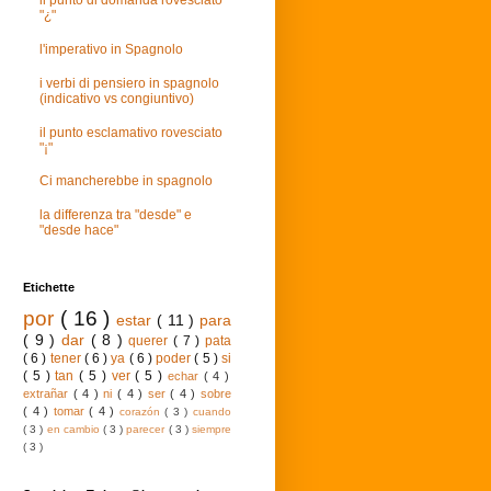
il punto di domanda rovesciato
"¿"
l'imperativo in Spagnolo
i verbi di pensiero in spagnolo
(indicativo vs congiuntivo)
il punto esclamativo rovesciato
"¡"
Ci mancherebbe in spagnolo
la differenza tra "desde" e
"desde hace"
Etichette
por
( 16 )
estar
( 11 )
para
( 9 )
dar
( 8 )
querer
( 7 )
pata
( 6 )
tener
( 6 )
ya
( 6 )
poder
( 5 )
si
( 5 )
tan
( 5 )
ver
( 5 )
echar
( 4 )
extrañar
( 4 )
ni
( 4 )
ser
( 4 )
sobre
( 4 )
tomar
( 4 )
corazón
( 3 )
cuando
( 3 )
en cambio
( 3 )
parecer
( 3 )
siempre
( 3 )