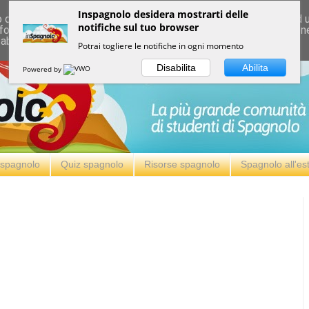
Inspagnolo desidera mostrarti delle
deliver its services and to analyze traffic. Your IP address and
notifiche sul tuo browser
formance and security metrics to ensure quality of service, ge
 abuse.
Potrai togliere le notifiche in ogni momento
Disabilita
Abilita
Powered by
i spagnolo
Quiz spagnolo
Risorse spagnolo
Spagnolo all'es