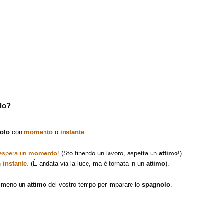
olo?
nolo
con
momento
o
instante
.
¡espera un
momento
!
(Sto finendo un lavoro, aspetta un
attimo
!).
un
instante
.
(È andata via la luce, ma è tornata in un
attimo
).
 almeno un
attimo
del vostro tempo per imparare lo
spagnolo
.