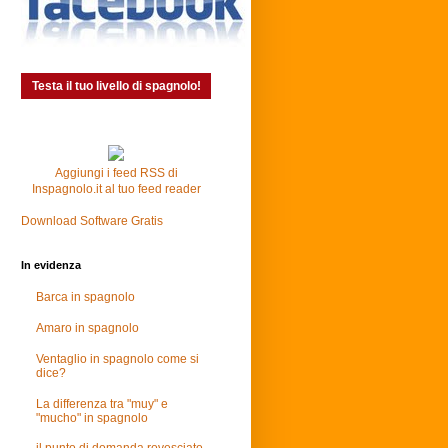
Testa il tuo livello di spagnolo!
Aggiungi i feed RSS di
Inspagnolo.it al tuo feed reader
Download Software Gratis
In evidenza
Barca in spagnolo
Amaro in spagnolo
Ventaglio in spagnolo come si
dice?
La differenza tra "muy" e
"mucho" in spagnolo