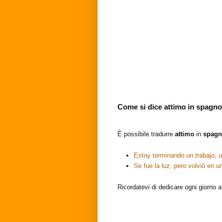
Come si dice attimo in spagn
È possibile tradurre
attimo
in
spag
Estoy terminando un trabajo, 
Se fue la luz, pero volvió en 
Ricordatevi di dedicare ogni giorno