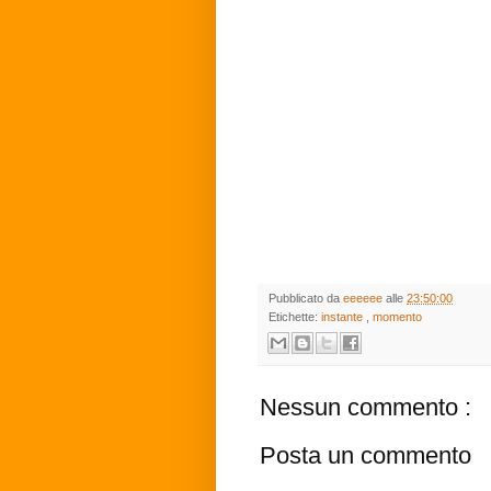
Pubblicato da
eeeeee
alle
23:50:00
Etichette:
instante
,
momento
Nessun commento :
Posta un commento