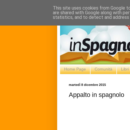
This site uses cookies from Google to 
are shared with Google along with per
statistics, and to detect and address
Home Page
Comunità
Libr
martedì 8 dicembre 2015
Appalto in spagnolo