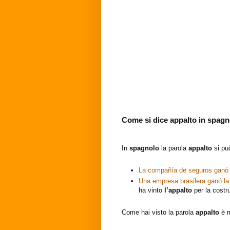
Come si dice appalto in spag
In
spagnolo
la parola
appalto
si pu
La compañía de seguros ganó
Una empresa brasilera ganó l
ha vinto
l’appalto
per la costr
Come hai visto la parola
appalto
è 