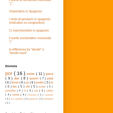
il punto di domanda rovesciato
"¿"
l'imperativo in Spagnolo
i verbi di pensiero in spagnolo
(indicativo vs congiuntivo)
Ci mancherebbe in spagnolo
il punto esclamativo rovesciato
"¡"
la differenza tra "desde" e
"desde hace"
Etichette
por
( 16 )
estar
( 11 )
para
( 9 )
dar
( 8 )
querer
( 7 )
pata
( 6 )
tener
( 6 )
ya
( 6 )
poder
( 5 )
si
( 5 )
tan
( 5 )
ver
( 5 )
echar
( 4 )
extrañar
( 4 )
ni
( 4 )
ser
( 4 )
sobre
( 4 )
tomar
( 4 )
corazón
( 3 )
cuando
( 3 )
en cambio
( 3 )
parecer
( 3 )
siempre
( 3 )