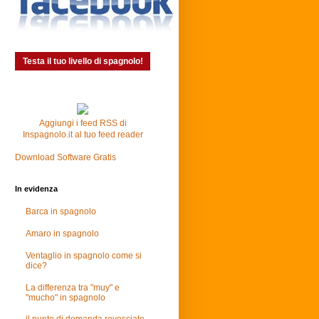
Testa il tuo livello di spagnolo!
Aggiungi i feed RSS di
Inspagnolo.it al tuo feed reader
Download Software Gratis
In evidenza
Barca in spagnolo
Amaro in spagnolo
Ventaglio in spagnolo come si
dice?
La differenza tra "muy" e
"mucho" in spagnolo