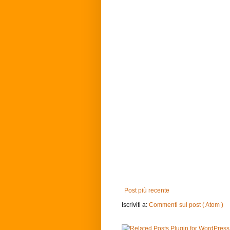
Post più recente
Iscriviti a:
Commenti sul post ( Atom )