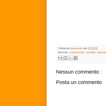
Pubblicato da
eeeeee
alle
23:33:00
Etichette:
construccion
,
hospital
,
licitaci
Nessun commento :
Posta un commento