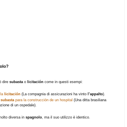
nolo?
ò dire
subasta
o
licitación
come in questi esempi:
 la
licitación
(La compagnia di assicurazioni ha vinto
l’appalto
).
a
subasta
para la construcción de un hospital
(Una ditta brasiliana
uzione di un ospedale).
molto diversa in
spagnolo
, ma il suo utilizzo è identico.