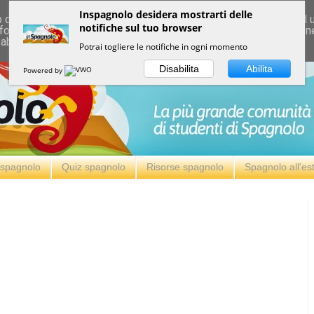
Inspagnolo desidera mostrarti delle
deliver its services and to analyze traffic. Your IP address and
notifiche sul tuo browser
formance and security metrics to ensure quality of service, ge
 abuse.
Potrai togliere le notifiche in ogni momento
Disabilita
Abilita
Powered by
i spagnolo
Quiz spagnolo
Risorse spagnolo
Spagnolo all'es