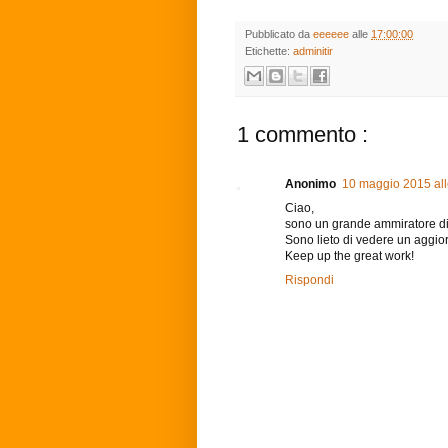
Pubblicato da
eeeeee
alle
17:00:00
Etichette:
adminitir
1 commento :
Anonimo
10 maggio 2015 all
Ciao,
sono un grande ammiratore di q
Sono lieto di vedere un aggio
Keep up the great work!
Rispondi