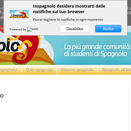
Inspagnolo desidera mostrarti delle
deliver its services and to analyze traffic. Your IP address and
notifiche sul tuo browser
formance and security metrics to ensure quality of service, ge
 abuse.
Potrai togliere le notifiche in ogni momento
Disabilita
Abilita
Powered by
i spagnolo
Quiz spagnolo
Risorse spagnolo
Spagnolo all'es
lo