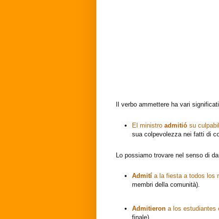
Il verbo ammettere ha vari significat
El ministro
admitió
su culpabi
sua colpevolezza nei fatti di c
Lo possiamo trovare nel senso di dar
Admití
a la fiesta a todos lo
membri della comunità).
Admitieron
a los estudiantes e
finale).