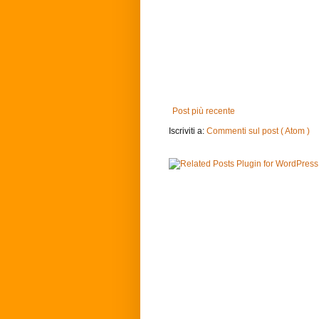
Post più recente
Iscriviti a:
Commenti sul post ( Atom )