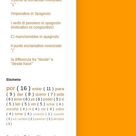
il punto di domanda rovesciato
"¿"
l'imperativo in Spagnolo
i verbi di pensiero in spagnolo
(indicativo vs congiuntivo)
Ci mancherebbe in spagnolo
il punto esclamativo rovesciato
"¡"
la differenza tra "desde" e
"desde hace"
Etichette
por
( 16 )
estar
( 11 )
para
( 9 )
dar
( 8 )
querer
( 7 )
pata
( 6 )
tener
( 6 )
ya
( 6 )
poder
( 5 )
si
( 5 )
tan
( 5 )
ver
( 5 )
echar
( 4 )
extrañar
( 4 )
ni
( 4 )
ser
( 4 )
sobre
( 4 )
tomar
( 4 )
corazón
( 3 )
cuando
( 3 )
en cambio
( 3 )
parecer
( 3 )
siempre
( 3 )