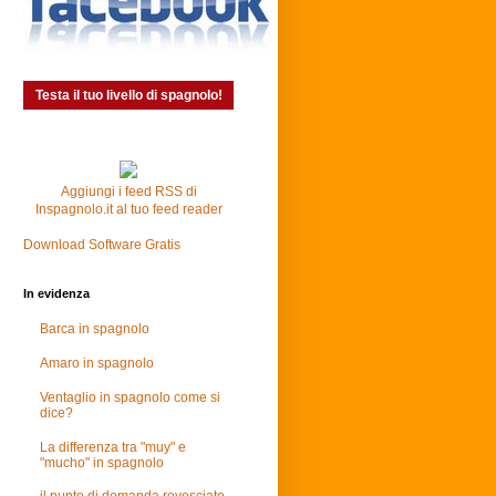
Testa il tuo livello di spagnolo!
Aggiungi i feed RSS di
Inspagnolo.it al tuo feed reader
Download Software Gratis
In evidenza
Barca in spagnolo
Amaro in spagnolo
Ventaglio in spagnolo come si
dice?
La differenza tra "muy" e
"mucho" in spagnolo