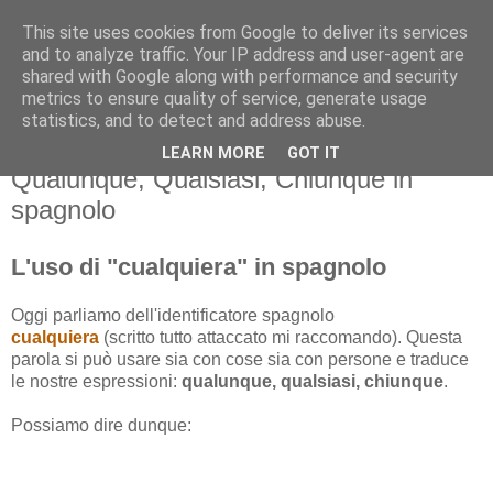
This site uses cookies from Google to deliver its services
and to analyze traffic. Your IP address and user-agent are
shared with Google along with performance and security
metrics to ensure quality of service, generate usage
statistics, and to detect and address abuse.
LEARN MORE
GOT IT
martedì 15 luglio 2014
Qualunque, Qualsiasi, Chiunque in
spagnolo
L'uso di "cualquiera" in spagnolo
Oggi parliamo dell'identificatore spagnolo
cualquiera
(scritto tutto attaccato mi raccomando). Questa
parola si può usare sia con cose sia con persone e traduce
le nostre espressioni:
qualunque, qualsiasi, chiunque
.
Possiamo dire dunque: