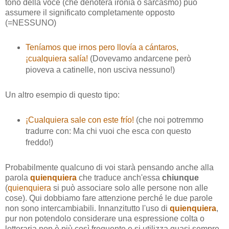
tono della voce (che denoterà ironia o sarcasmo) può
assumere il significato completamente opposto
(=NESSUNO)
Teníamos que irnos pero llovía a cántaros,
¡cualquiera salía!
(Dovevamo andarcene però
pioveva a catinelle, non usciva nessuno!)
Un altro esempio di questo tipo:
¡Cualquiera sale con este frío!
(che noi potremmo
tradurre con: Ma chi vuoi che esca con questo
freddo!)
Probabilmente qualcuno di voi starà pensando anche alla
parola
quienquiera
che traduce anch'essa
chiunque
(
quienquiera
si può associare solo alle persone non alle
cose). Qui dobbiamo fare attenzione perché le due parole
non sono intercambiabili. Innanzitutto l'uso di
quienquiera
,
pur non potendolo considerare una espressione colta o
letteraria non è più così frequente e si utilizza quasi sempre