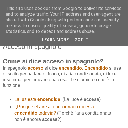
This site uses cookies from Google to deliver its services
and to analyze traffic. Your IP address and user-agent are
shared with Google along with performance and security
metrics to ensure quality of service, generate usage
statistics, and to detect and address abuse.
LEARN MORE
GOT IT
venerdì 25 aprile 2014
Acceso in spagnolo
Come si dice acceso in spagnolo?
In spagnolo
acceso
si dice
encendido.
Encendido
si usa
di solito per parlare di fuoco, di aria condizionata, di luce,
insomma, per indicare qualcosa che illumina o che è in
funzione.
La luz está
encendida
.
(La luce è
accesa
).
¿Por qué el aire acondicionado no está
encendido
todavía?
(Perché l'aria condizionata
non è ancora
accesa
?)