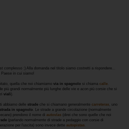
st complesso :) Alla domanda nel titolo siamo costretti a rispondere...
l Paese in cui siamo!
bitato, quella che noi chiamiamo
via in spagnolo
si chiama
calle
.
ade più grandi normalmente più lunghe delle vie e acon più corsie che si
tri
viali
).
ati abbiamo delle
strade
che si chiamano generalmente
carreteras
, uno
strada in spagnolo
. Le strade a grande circolazione (normalmente
ersecano) prendono il nome di
autovías
(direi che sono quelle che noi
rade
(parlando normalmente di strade a pedaggio con corsie di
lerazione per l'uscita) sono invece dette
autopistas
.