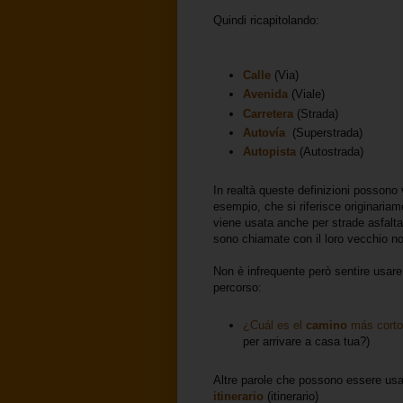
Quindi ricapitolando:
Calle
(Via)
Avenida
(Viale)
Carretera
(Strada)
Autovía
(Superstrada)
Autopista
(Autostrada)
In realtà queste definizioni posson
esempio, che si riferisce originariam
viene usata anche per strade asfalta
sono chiamate con il loro vecchio n
Non è infrequente però sentire usar
percorso:
¿Cuál es el
camino
más corto
per arrivare a casa tua?)
Altre parole che possono essere usa
itinerario
(itinerario)