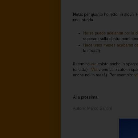
Nota:
per quanto ho letto, in alcuni
una strada.
No se puede adelantar por la de
superare sulla destra nemmeno 
Hace unos meses acabaron de a
la strada)
Il termine
vía
esiste anche in spagn
(di città).
Vía
viene utilizzato in sp
anche noi in realtà). Per esempio:
v
Alla prossima,
Autore:
Marco Santini