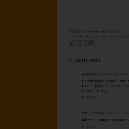
Pubblicato da
eeeeee
alle
00:18:00
Etichette:
autopista
,
calle
,
camino
,
carre
2 commenti :
Anonimo
22 marzo 2014 alle
Carretera può essere usato an
così ed è per quello che si as
sinceramente....
Rispondi
Ste
22 marzo 2014 alle ore 1
hai dimenticato callejon=vicolo
Rispondi