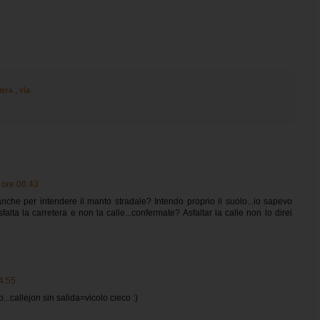
tera
,
vía
 ore 08:43
che per intendere il manto stradale? Intendo proprio il suolo...io sapevo
falta la carretera e non la calle...confermate? Asfaltar la calle non lo direi
4:55
...callejon sin salida=vicolo cieco :)