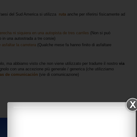
 Paesi del Sud America si utilizza
ruta
anche per riferirsi fisicamente ad
recha ni siquiera en una autopista de tres carriles
(Non si può
in una autostrada a tre corsie)
sfaltar la carretera
(Qualche mese fa hanno finito di asfaltare
olo, ma abbiamo visto
che non viene utilizzato per tradurre il nostro
via
agnolo con una accezione più generale / generica (che utilizziamo
ías de comunicación
(vie di comunicazione)