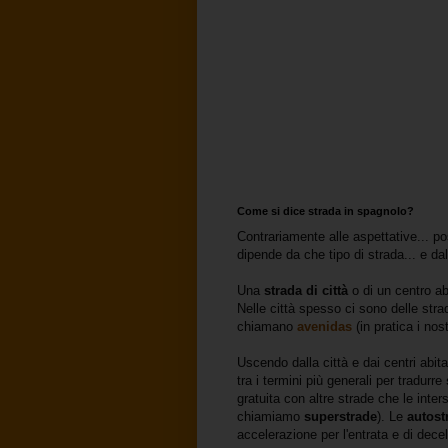
Come si dice strada in spagnolo?
Contrariamente alle aspettative... po
dipende da che tipo di strada... e da
Una
strada di città
o di un centro a
Nelle città spesso ci sono delle str
chiamano
avenidas
(in pratica i nos
Uscendo dalla città e dai centri abit
tra i termini più generali per tradurre
gratuita con altre strade che le int
chiamiamo
superstrade
). Le
autost
accelerazione per l'entrata e di dece