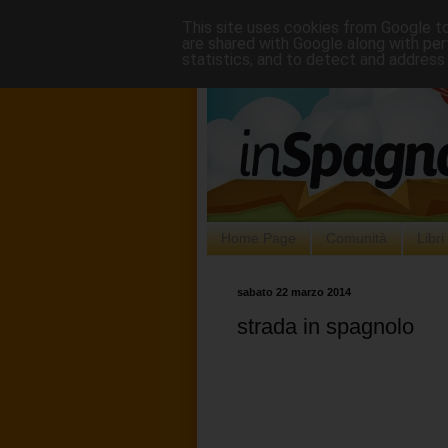
This site uses cookies from Google to 
are shared with Google along with per
statistics, and to detect and address
Home Page
Comunità
Libr
sabato 22 marzo 2014
strada in spagnolo