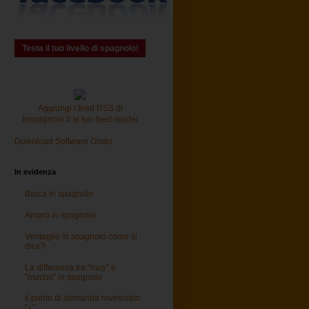
Testa il tuo livello di spagnolo!
Aggiungi i feed RSS di
Inspagnolo.it al tuo feed reader
Download Software Gratis
In evidenza
Barca in spagnolo
Amaro in spagnolo
Ventaglio in spagnolo come si
dice?
La differenza tra "muy" e
"mucho" in spagnolo
il punto di domanda rovesciato
"¿"