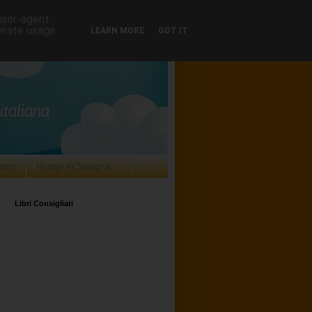
 user-agent
nerate usage
LEARN MORE
GOT IT
tero
Viaggi in Spagna
Libri Consigliati