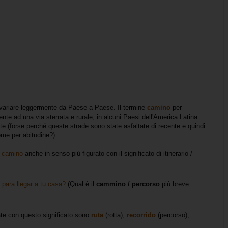
o variare leggermente da Paese a Paese. Il termine
camino
per
ente ad una via sterrata e rurale, in alcuni Paesi dell'America Latina
te (forse perché queste strade sono state asfaltate di recente e quindi
ome per abitudine?).
e
camino
anche in senso più figurato con il significato di itinerario /
 para llegar a tu casa?
(Qual è il
cammino / percorso
più breve
te con questo significato sono
ruta
(rotta),
recorrido
(percorso),