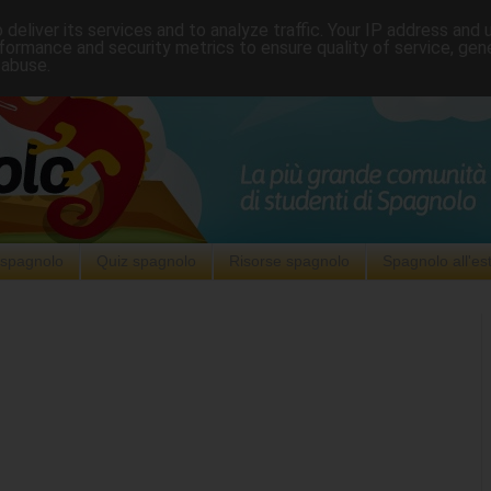
deliver its services and to analyze traffic. Your IP address and
formance and security metrics to ensure quality of service, ge
 abuse.
i spagnolo
Quiz spagnolo
Risorse spagnolo
Spagnolo all'es