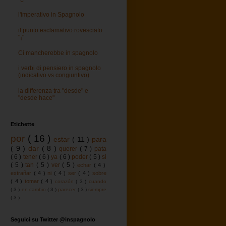
l'imperativo in Spagnolo
il punto esclamativo rovesciato
"¡"
Ci mancherebbe in spagnolo
i verbi di pensiero in spagnolo
(indicativo vs congiuntivo)
la differenza tra "desde" e
"desde hace"
Etichette
por
( 16 )
estar
( 11 )
para
( 9 )
dar
( 8 )
querer
( 7 )
pata
( 6 )
tener
( 6 )
ya
( 6 )
poder
( 5 )
si
( 5 )
tan
( 5 )
ver
( 5 )
echar
( 4 )
extrañar
( 4 )
ni
( 4 )
ser
( 4 )
sobre
( 4 )
tomar
( 4 )
corazón
( 3 )
cuando
( 3 )
en cambio
( 3 )
parecer
( 3 )
siempre
( 3 )
Seguici su Twitter @inspagnolo