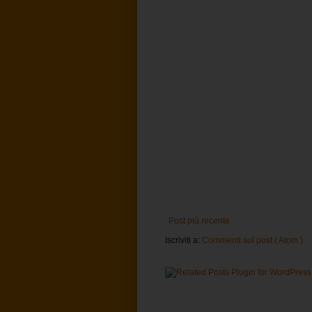
Post più recente
Iscriviti a:
Commenti sul post ( Atom )