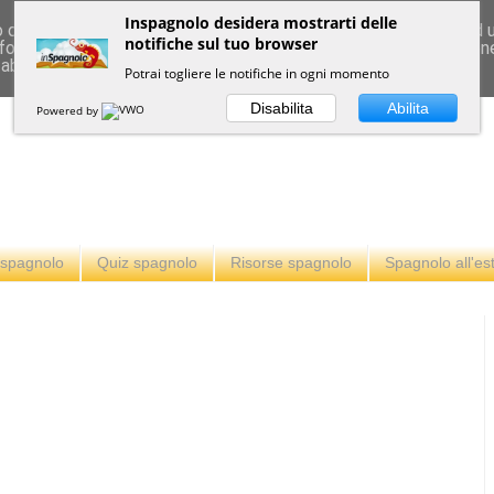
Inspagnolo desidera mostrarti delle
deliver its services and to analyze traffic. Your IP address and
notifiche sul tuo browser
formance and security metrics to ensure quality of service, ge
 abuse.
Potrai togliere le notifiche in ogni momento
Disabilita
Abilita
Powered by
i spagnolo
Quiz spagnolo
Risorse spagnolo
Spagnolo all'es