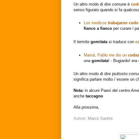
Un altro modo di dire comune è
codo
senso figurato quando si fa qualcosa 
Los medicos
trabajaron codo
fianco a fianco
per curare i pa
Il termite
gomitata
si traduce con
c
Mamà, Pablo me dio un
coda
una
gomitata
! - Bugiardo! era
Un altro modo di dire piuttosto com
significa parlare molto / essere un c
Nota:
in alcuni Paesi del centro Am
anche
taccagno
Alla prossima,
Autore:
Marco Santini