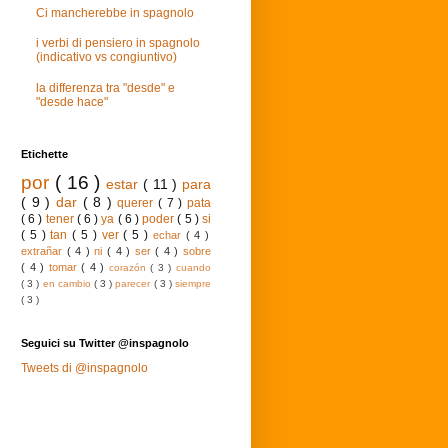
Ci mancherebbe in spagnolo
i verbi di pensiero in spagnolo
(indicativo vs congiuntivo)
la differenza tra "desde" e
"desde hace"
Etichette
por
( 16 )
estar
( 11 )
para
( 9 )
dar
( 8 )
querer
( 7 )
pata
( 6 )
tener
( 6 )
ya
( 6 )
poder
( 5 )
si
( 5 )
tan
( 5 )
ver
( 5 )
echar
( 4 )
extrañar
( 4 )
ni
( 4 )
ser
( 4 )
sobre
( 4 )
tomar
( 4 )
corazón
( 3 )
cuando
( 3 )
en cambio
( 3 )
parecer
( 3 )
siempre
( 3 )
Seguici su Twitter @inspagnolo
Tweets di @inspagnolo