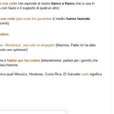
 con codo
che equivale al nostro
fianco a fianco
che si usa in
con l'aiuto o il supporto di qualcun altro:
 con codo
para curar los pacientes
(I medici
hanno lavorato
zienti)
odazo
:
zo
- Mentiroso!, ¡era sólo un empujón!
(Mamma, Pablo mi ha dato
 solo uno spintone!)
une è
hablar por los codos
(letteralmente:
parlare per i gomiti
) che
hiacchierone.
erica quali Messico, Honduras, Costa Rica, El Salvador
codo
significa