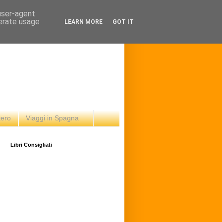
 user-agent
nerate usage
LEARN MORE
GOT IT
tero
Viaggi in Spagna
Libri Consigliati