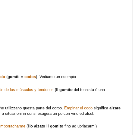
odo
(
gomiti
=
codos
). Vediamo un esempio:
ión de los músculos y tendones
(Il
gomito
del tennista è una
he utilizzano questa parte del corpo.
Empinar el codo
significa
alzare
 a situazioni in cui si esagera un po con vino ed alcol:
emborracharme
(
Ho alzato il gomito
fino ad ubriacarmi)