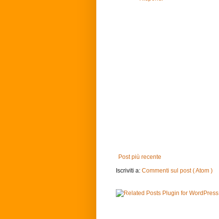
Post più recente
Iscriviti a:
Commenti sul post ( Atom )