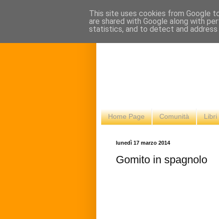
This site uses cookies from Google to 
are shared with Google along with per
statistics, and to detect and address
Home Page
Comunità
Libr
lunedì 17 marzo 2014
Gomito in spagnolo