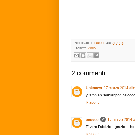
Pubblicato da
eeeeee
alle
21:27:00
Etichette:
codo
2 commenti :
Unknown
17 marzo 2014 alle
y tambien "hablar por los cod
Rispondi
eeeeee
17 marzo 2014 a
E' vero Fabrizio... grazie... l'h
Rispondi