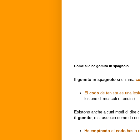
Come si dice gomito in spagnolo
Il
gomito in spagnolo
si chiama
c
El
codo
de tenista es una les
lesione di muscoli e tendini)
Esistono anche alcuni modi di dire c
il gomito
, e si associa come da noi,
He empinado el codo
hasta 