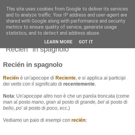
This site uses cookies from Google to deliver its services
and to analyze traffic. Your IP address and user-agent are
shared with Google along with performance and security
metrics to ensure quality of service, generate usage
statistics, and to detect and address abuse.
LEARN MORE
GOT IT
lunedì 16 dicembre 2013
"Recién" in spagnolo
Recién in spagnolo
Recién
è un'apocope di
Reciente
, e si applica ai participi
dei verbi con il significato di
recentemente
.
Nota
: Un'apocope altro non è che un parola troncata (come
man
al posto
mano
,
gran
al posto di
grande
,
bel
al posto di
bello
,
po'
al posto di
poco
, ecc.)
Vediamo un paio di esempi con
recién
: