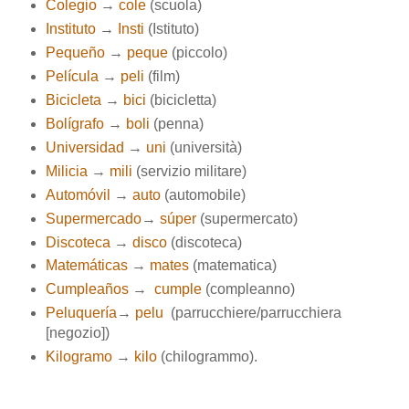
Colegio
→
cole
(scuola)
Instituto
→
Insti
(Istituto)
Pequeño
→
peque
(piccolo)
Película
→
peli
(film)
Bicicleta
→
bici
(bicicletta)
Bolígrafo
→
boli
(penna)
Universidad
→
uni
(università)
Milicia
→
mili
(servizio militare)
Automóvil
→
auto
(automobile)
Supermercado
→
súper
(supermercato)
Discoteca
→
disco
(discoteca)
Matemáticas
→
mates
(matematica)
Cumpleaños
→
c
umple
(compleanno)
Peluquería
→
pelu
(parrucchiere/parrucchiera
[negozio])
Kilogramo
→
kilo
(chilogrammo).