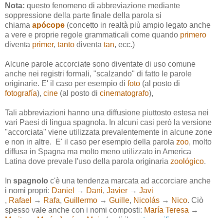
Nota:
questo fenomeno di abbreviazione mediante
soppressione della parte finale della parola si
chiama
apócope
(concetto in realtà più ampio legato anche
a vere e proprie regole grammaticali come quando
primero
diventa
primer
,
tanto
diventa
tan
, ecc.)
Alcune parole accorciate sono diventate di uso comune
anche nei registri formali, "scalzando" di fatto le parole
originarie. E' il caso per esempio di
foto
(al posto di
fotografía
),
cine
(al posto di
cinematografo
),
Tali abbreviazioni hanno una diffusione piuttosto estesa nei
vari Paesi di lingua spagnola. In alcuni casi però la versione
"accorciata" viene utilizzata prevalentemente in alcune zone
e non in altre. E' il caso per esempio della parola
zoo
, molto
diffusa in Spagna ma molto meno utilizzato in America
Latina dove prevale l'uso della parola originaria
zoológico
.
In
spagnolo
c'è una tendenza marcata ad accorciare anche
i nomi propri:
Daniel
→
Dani
,
Javier
→
Javi
,
Rafael
→
Rafa
,
Guillermo
→
Guille
,
Nicolás
→
Nico
. Ciò
spesso vale anche con i nomi composti:
María Teresa
→