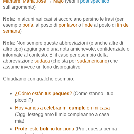
Maritere
,
María José
→
Majo
(vedi il
post specifico
sull'argomento)
Nota:
In alcuni rari casi si accorciano persino le frasi (per
esempio
porfa
, al posto di
por favor
o
finde
al posto di
fin de
semana
)
Nota:
Non sempre queste abbreviazioni (e anche altre di
altro tipo) aggiungono una nota amichevole, confidenziale o
informale al contesto. E' il caso per esempio della
abbreviazione
sudaca
(che sta per
sudamericano
) che
assume invece un tono dispregiativo.
Chiudiamo con qualche esempio:
¿Cómo están tus
peques
?
(Come stanno i tuoi
piccoli?)
Hoy vamos a celebrar mi
cumple
en mi casa
(Oggi festeggiamo il mio compleanno a casa
mia)
Profe
, este
boli
no funciona
(Prof, questa penna