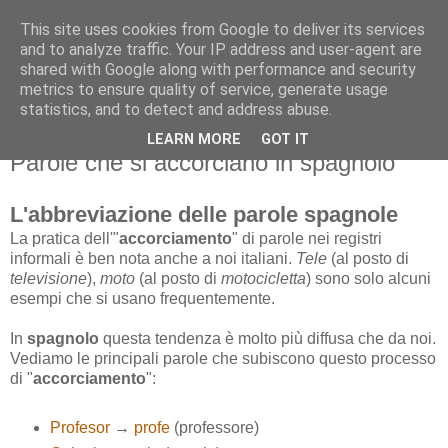
This site uses cookies from Google to deliver its services
and to analyze traffic. Your IP address and user-agent are
shared with Google along with performance and security
metrics to ensure quality of service, generate usage
statistics, and to detect and address abuse.
LEARN MORE
GOT IT
sabato 8 giugno 2013
Parole che si accorciano in spagnolo
L'abbreviazione delle parole spagnole
La pratica dell'"
accorciamento
" di parole nei registri
informali è ben nota anche a noi italiani.
Tele
(al posto di
televisione
),
moto
(al posto di
motocicletta
) sono solo alcuni
esempi che si usano frequentemente.
In
spagnolo
questa tendenza è molto più diffusa che da noi.
Vediamo le principali parole che subiscono questo processo
di "
accorciamento
":
Profesor
→
profe
(professore)