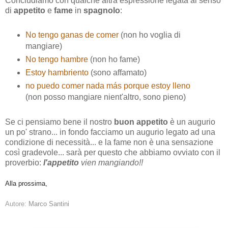
Concludiamo con qualche altra espressione legata al senso
di
appetito
e
fame
in
spagnolo
:
No tengo ganas de comer
(non ho voglia di
mangiare)
No tengo hambre
(non ho fame)
Estoy hambriento
(sono affamato)
no puedo comer nada más porque estoy lleno
(non posso mangiare nient'altro, sono pieno)
Se ci pensiamo bene il nostro
buon appetito
è un augurio
un po' strano... in fondo facciamo un augurio legato ad una
condizione di necessità... e la fame non è una sensazione
così gradevole... sarà per questo che abbiamo ovviato con il
proverbio:
l'appetito
vien mangiando!!
Alla prossima,
Autore:
Marco Santini