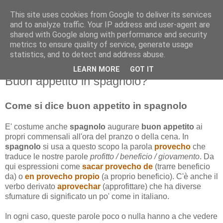
This site uses cookies from Google to deliver its services
and to analyze traffic. Your IP address and user-agent are
shared with Google along with performance and security
metrics to ensure quality of service, generate usage
statistics, and to detect and address abuse.
LEARN MORE
GOT IT
venerdì 3 maggio 2013
Buon appetito in spagnolo?
Come si dice buon appetito in spagnolo
E' costume anche
spagnolo
augurare
buon appetito
ai
propri commensali all'ora del pranzo o della cena. In
spagnolo
si usa a questo scopo la parola
provecho
che
traduce le nostre parole
profitto / beneficio / giovamento
. Da
qui espressioni come
sacar provecho de
(trarre beneficio
da) o
en provecho propio
(a proprio beneficio). C'è anche il
verbo derivato
aprovechar
(approfittare) che ha diverse
sfumature di significato un po' come in italiano.
In ogni caso, queste parole poco o nulla hanno a che vedere