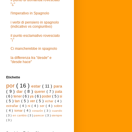
il punto di domanda rovesciato
"¿"
l'imperativo in Spagnolo
i verbi di pensiero in spagnolo
(indicativo vs congiuntivo)
il punto esclamativo rovesciato
"¡"
Ci mancherebbe in spagnolo
la differenza tra "desde" e
"desde hace"
Etichette
por
( 16 )
estar
( 11 )
para
( 9 )
dar
( 8 )
querer
( 7 )
pata
( 6 )
tener
( 6 )
ya
( 6 )
poder
( 5 )
si
( 5 )
tan
( 5 )
ver
( 5 )
echar
( 4 )
extrañar
( 4 )
ni
( 4 )
ser
( 4 )
sobre
( 4 )
tomar
( 4 )
corazón
( 3 )
cuando
( 3 )
en cambio
( 3 )
parecer
( 3 )
siempre
( 3 )