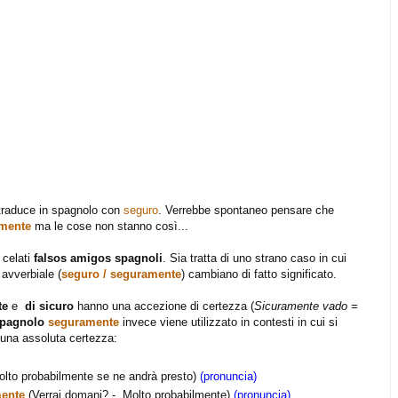
 traduce in spagnolo con
seguro
. Verrebbe spontaneo pensare che
mente
ma le cose non stanno così...
celati
falsos amigos spagnoli
. Sia tratta di uno strano caso in cui
 avverbiale (
seguro / seguramente
) cambiano di fatto significato.
te
e
di sicuro
hanno una accezione di certezza (
Sicuramente vado =
pagnolo
seguramente
invece viene utilizzato in contesti in cui si
i una assoluta certezza:
lto probabilmente se ne andrà presto)
(pronuncia)
ente
(Verrai domani? - Molto probabilmente)
(pronuncia)