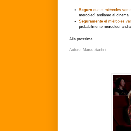
Seguro
que el miércoles vamo
mercoledì andiamo al cinema →
Seguramente
el miércoles v
probabilmente mercoledì andi
Alla prossima,
Autore:
Marco Santini