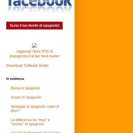
Testa il tuo livello di spagnolo!
Aggiungi i feed RSS di
Inspagnolo.it al tuo feed reader
Download Software Gratis
In evidenza
Barca in spagnolo
Amaro in spagnolo
Ventaglio in spagnolo come si
dice?
La differenza tra "muy" e
"mucho" in spagnolo