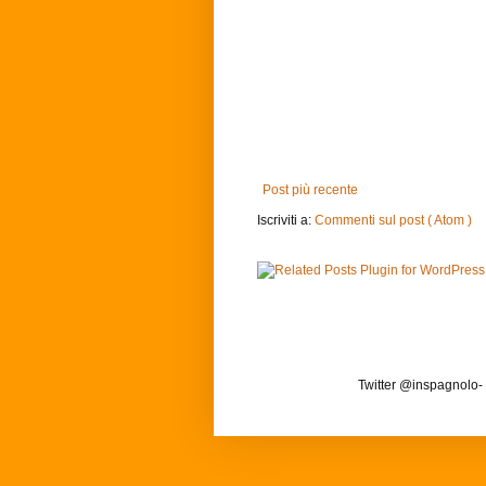
Post più recente
Iscriviti a:
Commenti sul post ( Atom )
Twitter @inspagnolo-