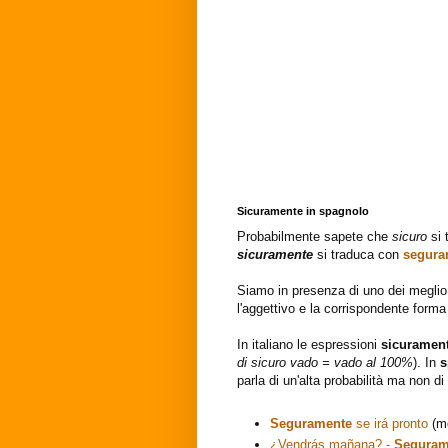
Sicuramente in spagnolo
Probabilmente sapete che
sicuro
si
sicuramente
si traduca con
segura
Siamo in presenza di uno dei meglio 
l'aggettivo e la corrispondente forma
In italiano le espressioni
sicuramen
di sicuro vado = vado al 100%
). In
s
parla di un'alta probabilità ma non d
Seguramente
se irá pronto
(mo
¿Vendrás mañana? -
Seguram