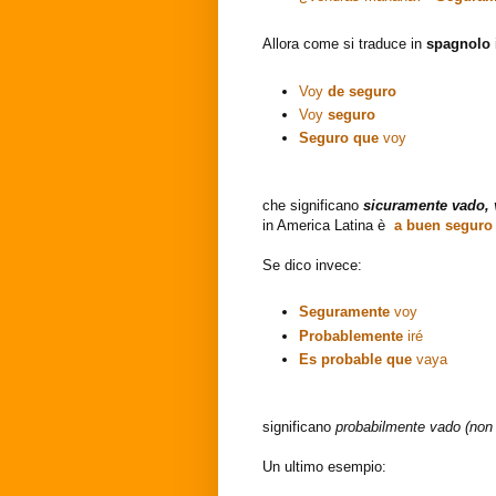
Allora come si traduce in
spagnolo
Voy
de seguro
Voy
seguro
Seguro que
voy
che significano
sicuramente vado, 
in America Latina è
a buen seguro
Se dico invece:
Seguramente
voy
Probablemente
iré
Es probable que
vaya
significano
probabilmente vado (non
Un ultimo esempio: