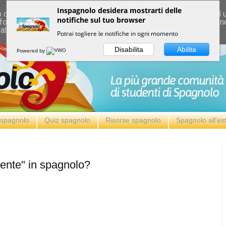
Inspagnolo desidera mostrarti delle
deliver its services and to analyze traffic. Your IP address and
notifiche sul tuo browser
formance and security metrics to ensure quality of service, ge
 abuse.
Potrai togliere le notifiche in ogni momento
Disabilita
Abilita
Powered by
i spagnolo
Quiz spagnolo
Risorse spagnolo
Spagnolo all'es
ente" in spagnolo?