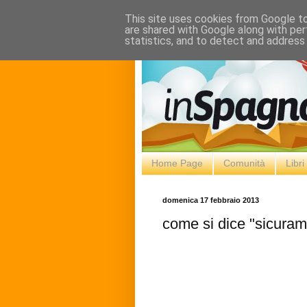
This site uses cookies from Google to 
are shared with Google along with per
statistics, and to detect and address
Home Page
Comunità
Libr
domenica 17 febbraio 2013
come si dice "sicuram