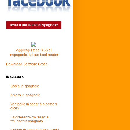
Testa il tuo livello di spagnolo!
Aggiungi i feed RSS di
Inspagnolo.it al tuo feed reader
Download Software Gratis
In evidenza
Barca in spagnolo
Amaro in spagnolo
Ventaglio in spagnolo come si
dice?
La differenza tra "muy" e
"mucho" in spagnolo