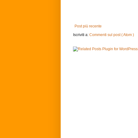
Post più recente
Iscriviti a:
Commenti sul post ( Atom )