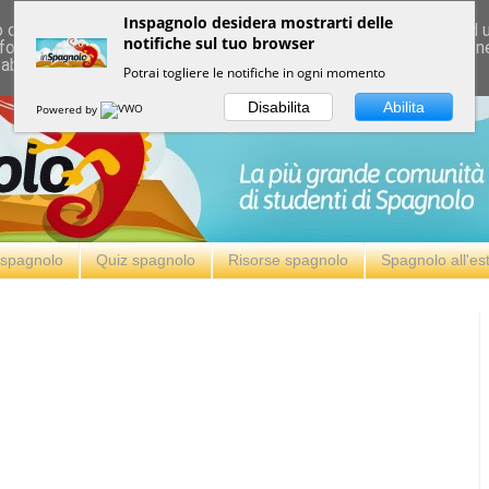
Inspagnolo desidera mostrarti delle
deliver its services and to analyze traffic. Your IP address and
notifiche sul tuo browser
formance and security metrics to ensure quality of service, ge
 abuse.
Potrai togliere le notifiche in ogni momento
Disabilita
Abilita
Powered by
i spagnolo
Quiz spagnolo
Risorse spagnolo
Spagnolo all'es