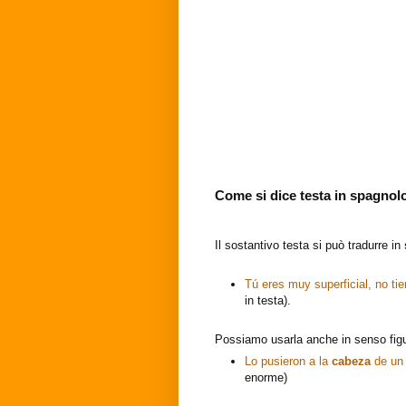
Come si dice testa in spagnol
Il sostantivo testa si può tradurre in
Tú eres muy superficial, no ti
in testa).
Possiamo usarla anche in senso fig
Lo pusieron a la
cabeza
de un 
enorme)