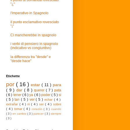
il punto di domanda rovesciato
"¿"
l'imperativo in Spagnolo
il punto esclamativo rovesciato
"¡"
Ci mancherebbe in spagnolo
i verbi di pensiero in spagnolo
(indicativo vs congiuntivo)
la differenza tra "desde" e
"desde hace"
Etichette
por
( 16 )
estar
( 11 )
para
( 9 )
dar
( 8 )
querer
( 7 )
pata
( 6 )
tener
( 6 )
ya
( 6 )
poder
( 5 )
si
( 5 )
tan
( 5 )
ver
( 5 )
echar
( 4 )
extrañar
( 4 )
ni
( 4 )
ser
( 4 )
sobre
( 4 )
tomar
( 4 )
corazón
( 3 )
cuando
( 3 )
en cambio
( 3 )
parecer
( 3 )
siempre
( 3 )