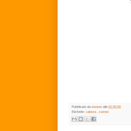
Pubblicato da
eeeeee
alle
01:50:00
Etichette:
cabeza
,
cuerpo