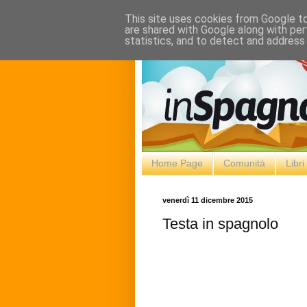
This site uses cookies from Google to 
are shared with Google along with per
statistics, and to detect and address
Home Page
Comunità
Libr
venerdì 11 dicembre 2015
Testa in spagnolo