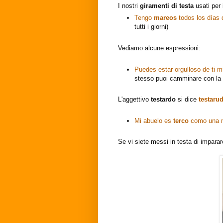
I nostri
giramenti
di
testa
usati per
Tengo
mareos
todos los días
tutti i giorni)
Vediamo alcune espressioni:
Puedes estar orgulloso de ti m
stesso puoi camminare con la
L'aggettivo
testardo
si dice
testaru
Mi abuelo es
terco
como una 
Se vi siete messi in testa di impara