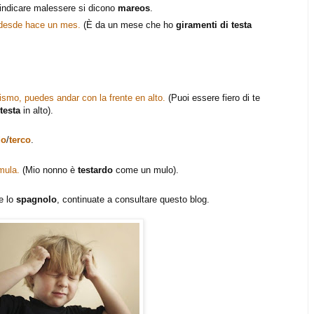
 indicare malessere si dicono
mareos
.
 desde hace un mes.
(È da un mese che ho
giramenti
di
testa
ismo, puedes andar con la frente en alto.
(Puoi essere fiero di te
testa
in alto).
do
/
terco
.
mula.
(Mio nonno è
testardo
come un mulo).
re lo
spagnolo
, continuate a consultare questo blog.