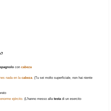
o?
spagnolo
con
cabeza
enes nada en la
cabeza
.
(Tu sei molto superficiale, non hai niente
urato
enorme ejército.
(L'hanno messo alla
testa
di un esercito