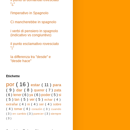
il punto di domanda rovesciato
"¿"
l'imperativo in Spagnolo
Ci mancherebbe in spagnolo
i verbi di pensiero in spagnolo
(indicativo vs congiuntivo)
il punto esclamativo rovesciato
"¡"
la differenza tra "desde" e
"desde hace"
Etichette
por
( 16 )
estar
( 11 )
para
( 9 )
dar
( 8 )
querer
( 7 )
pata
( 6 )
tener
( 6 )
ya
( 6 )
poder
( 5 )
si
( 5 )
tan
( 5 )
ver
( 5 )
echar
( 4 )
extrañar
( 4 )
ni
( 4 )
ser
( 4 )
sobre
( 4 )
tomar
( 4 )
corazón
( 3 )
cuando
( 3 )
en cambio
( 3 )
parecer
( 3 )
siempre
( 3 )