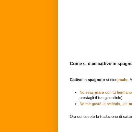
Come si dice cattivo in spagn
Cattivo
in
spagnolo
si dice
malo
. 
No seas
malo
con tu hermano 
prestagli il tuo giocattolo).
No me gustó la película, ¡es
m
Ora conoscete la traduzione di
catt