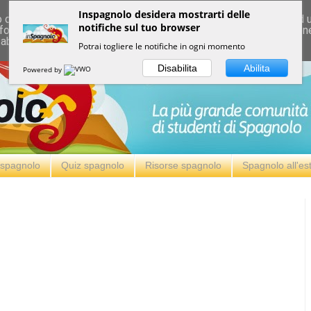
Inspagnolo desidera mostrarti delle
deliver its services and to analyze traffic. Your IP address and
notifiche sul tuo browser
formance and security metrics to ensure quality of service, ge
 abuse.
Potrai togliere le notifiche in ogni momento
Disabilita
Abilita
Powered by
i spagnolo
Quiz spagnolo
Risorse spagnolo
Spagnolo all'es