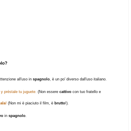
olo?
Attenzione all'uso in
spagnolo
, ѐ un po' diverso dall'uso italiano.
y préstale tu juguete.
(Non essere
cattivo
con tuo fratello e
ala
!
(Non mi è piaciuto il film, è
brutto
!).
ivo
in
spagnolo
.