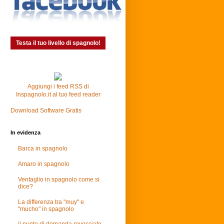
Testa il tuo livello di spagnolo!
Aggiungi i feed RSS di
Inspagnolo.it al tuo feed reader
Download Software Gratis
In evidenza
Barca in spagnolo
Amaro in spagnolo
Ventaglio in spagnolo come si
dice?
La differenza tra "muy" e
"mucho" in spagnolo