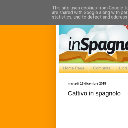
This site uses cookies from Google to 
are shared with Google along with per
statistics, and to detect and address
Home Page
Comunità
Libr
martedì 15 dicembre 2015
Cattivo in spagnolo