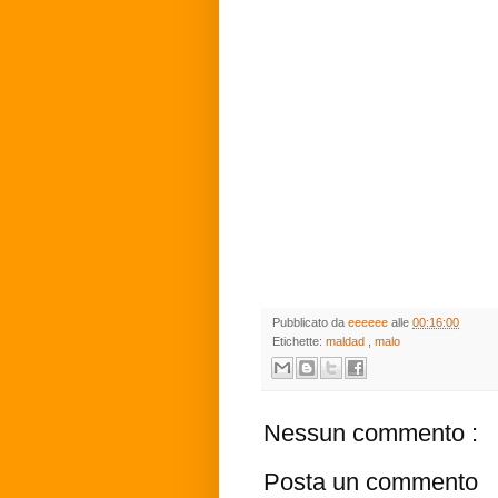
Pubblicato da
eeeeee
alle
00:16:00
Etichette:
maldad
,
malo
Nessun commento :
Posta un commento