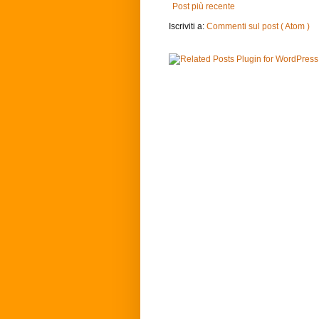
Post più recente
Iscriviti a:
Commenti sul post ( Atom )