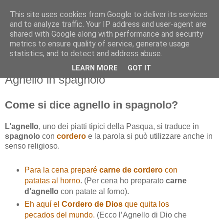
This site uses cookies from Google to deliver its services
and to analyze traffic. Your IP address and user-agent are
shared with Google along with performance and security
metrics to ensure quality of service, generate usage
statistics, and to detect and address abuse.
LEARN MORE
GOT IT
venerdì 23 maggio 2014
Agnello in spagnolo
Come si dice agnello in spagnolo?
L’agnello
, uno dei piatti tipici della Pasqua, si traduce in
spagnolo
con
cordero
e la parola si può utilizzare anche in
senso religioso.
Para la cena preparé
carne de cordero
con
patatas al horno
. (Per cena ho preparato
carne
d’agnello
con patate al forno).
Eh aquí el
Cordero de Dios
que quita los
pecados del mundo.
(Ecco l’Agnello di Dio che