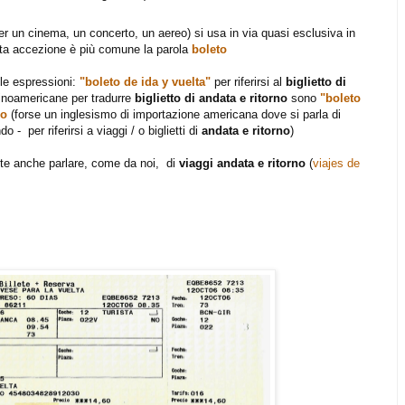
i per un cinema, un concerto, un aereo) si usa in via quasi esclusiva in
ta accezione è più comune la parola
boleto
 le espressioni:
"boleto de ida y vuelta"
per riferirsi al
biglietto di
atinoamericane per tradurre
biglietto di andata e ritorno
sono
"boleto
do
(forse un inglesismo di importazione americana dove si parla di
o - per riferirsi a viaggi / o biglietti di
andata e ritorno
)
ente anche parlare, come da noi, di
viaggi andata e ritorno
(
viajes de