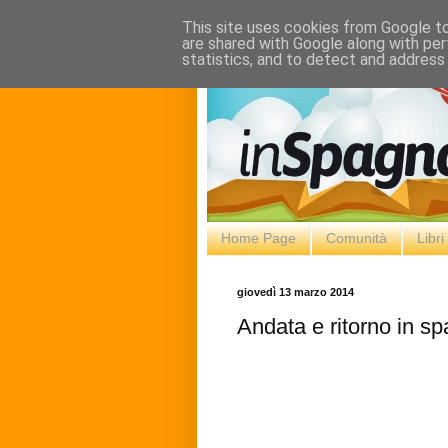
This site uses cookies from Google to 
are shared with Google along with per
statistics, and to detect and address
Home Page
Comunità
Libr
giovedì 13 marzo 2014
Andata e ritorno in s