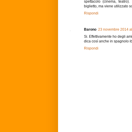
spettacolo (cinema, teatro)
biglietto, ma viene utilizzato so
Rispondi
Barono
23 novembre 2014 al
Si. Effettivamente ho degli ami
dica così anche in spagnolo ib
Rispondi