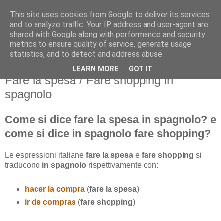
This site uses cookies from Google to deliver its services
and to analyze traffic. Your IP address and user-agent are
shared with Google along with performance and security
metrics to ensure quality of service, generate usage
statistics, and to detect and address abuse.
LEARN MORE
GOT IT
sabato 11 maggio 2013
Fare la spesa / Fare shopping in
spagnolo
Come si dice fare la spesa in spagnolo? e
come si dice in spagnolo fare shopping?
Le espressioni italiane
fare la spesa
e
fare shopping
si
traducono
in spagnolo
rispettivamente con:
hacer la compra
(
fare la spesa
)
ir de compras
(
fare shopping
)