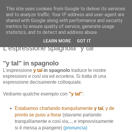
This site uses cookies from Google to deliver its services
and to analyze traffic. Your IP address and user-agent are
shared with Google along with performance and security
metrics to ensure quality of service, generate usage
statistics, and to detect and address abuse.
LEARN MORE
GOT IT
mercoledì 6 marzo 2013
L'espressione spagnola "y tal"
"y tal" in spagnolo
L'espressione
y tal
in spagnolo
traduce le nostre
espressioni
e così via
ed
eccetera
. Si tratta di una
espressione decisamente colloquiale.
Vediamo qualche esempio con
"y tal"
:
Estabamos charlando tranquilamente
y tal
, y de
pronto se puso a llorar
(stavamo parlando
tranquillamente e così via..., e improvvisamente
si è messa a piangere)
(pronuncia)