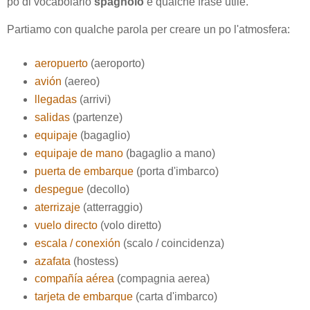
po di vocabolario
spagnolo
e qualche frase utile.
Partiamo con qualche parola per creare un po l'atmosfera:
aeropuerto
(aeroporto)
avión
(aereo)
llegadas
(arrivi)
salidas
(partenze)
equipaje
(bagaglio)
equipaje de mano
(bagaglio a mano)
puerta de embarque
(porta d'imbarco)
despegue
(decollo)
aterrizaje
(atterraggio)
vuelo directo
(volo diretto)
escala / conexión
(scalo / coincidenza)
azafata
(hostess)
compañía aérea
(compagnia aerea)
tarjeta de embarque
(carta d'imbarco)