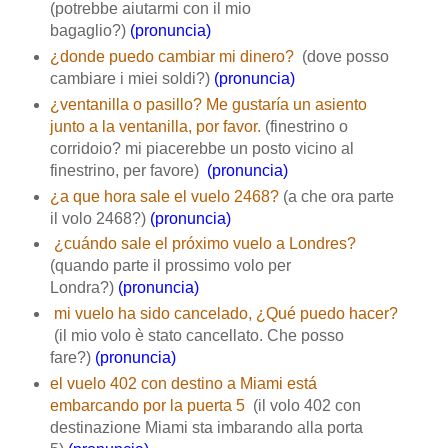
(potrebbe aiutarmi con il mio
bagaglio?)
(pronuncia)
¿donde puedo cambiar mi dinero?
(dove posso
cambiare i miei soldi?)
(pronuncia)
¿ventanilla o pasillo? Me gustaría un asiento
junto a la ventanilla, por favor.
(finestrino o
corridoio? mi piacerebbe un posto vicino al
finestrino, per favore)
(pronuncia)
¿a que hora sale el vuelo 2468?
(a che ora parte
il volo 2468?)
(pronuncia)
¿cuándo sale el próximo vuelo a Londres?
(quando parte il prossimo volo per
Londra?)
(pronuncia)
mi vuelo ha sido cancelado, ¿Qué puedo hacer?
(il mio volo è stato cancellato. Che posso
fare?)
(pronuncia)
el vuelo 402 con destino a Miami está
embarcando por la puerta 5
(il volo 402 con
destinazione Miami sta imbarando alla porta