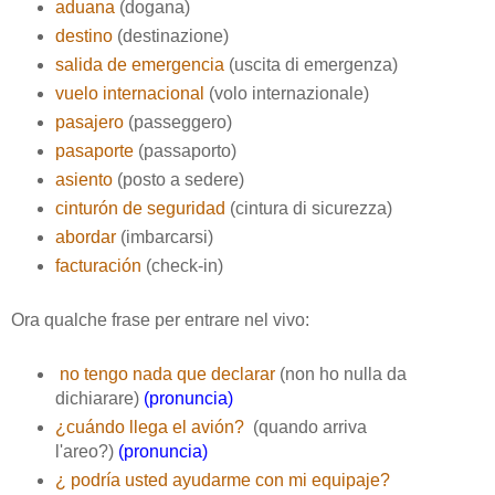
aduana
(dogana)
destino
(destinazione)
salida de emergencia
(uscita di emergenza)
vuelo internacional
(volo internazionale)
pasajero
(passeggero)
pasaporte
(passaporto)
asiento
(posto a sedere)
cinturón de seguridad
(cintura di sicurezza)
abordar
(imbarcarsi)
facturación
(check-in)
Ora qualche frase per entrare nel vivo:
no tengo nada que declarar
(non ho nulla da
dichiarare)
(pronuncia)
¿cuándo llega el avión?
(quando arriva
l'areo?)
(pronuncia)
¿ podría usted ayudarme con mi equipaje?