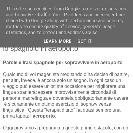
This site uses cookies from Google to deliver its services
and to analyze traffic. Your IP address and user-agent are
shared with Google along with performance and security
metrics to ensure quality of service, generate usage
statistics, and to detect and address abuse.
LEARN MORE
GOT IT
lunedì 24 dicembre 2012
lo spagnolo in aeroporto
Parole e frasi spagnole per sopravvivere in aeroporto
Qualcuno di voi magari sta meditando o ha deciso di partire,
per altri, invece, è ancora solo un sogno. In ogni caso un
viaggio può essere un'ottima occasione per migliorare una
lingua straniera: essere improvvisamente circondati di
persone madrelingua e doversela obbligatoriamente cavare
è sicuramente un ottimo esercizio di sopravvivenza
linguistica. Questa "terapia d'urto" ha quasi sempre una
prima tappa:
l'aeroporto
.
Oggi proviamo a prepararci a questo primo ostacolo, con un